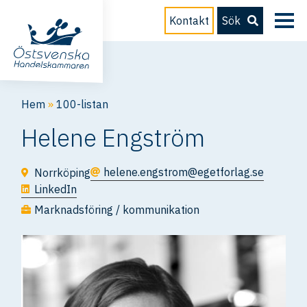
Kontakt
Sök
Hem
»
100-listan
Helene Engström
helene.engstrom@egetforlag.se
Norrköping
LinkedIn
Marknadsföring / kommunikation