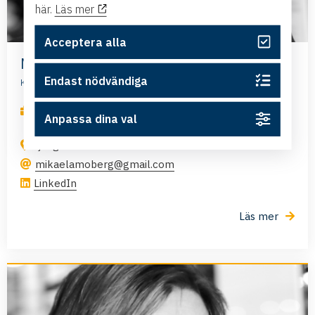
här.
Läs mer
Acceptera alla
Mikaela Hedberg
Endast nödvändiga
Koncern- och verksamhetschef, VAL-BO Holding AB
,
,
,
Affärsutveckling
Offentlig verksamhet
Start-up
Anpassa dina val
Verksamhetsutveckling
Ljungsbro
mikaelamoberg@gmail.com
LinkedIn
Läs mer