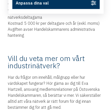
Anpassa dina val
Tidsåtgång: cirka 3 timmar per tillfälle, plus resa
Träffar: två gånger per termin, med företagsbesök hos
nätverksdeltagarna
Kostnad: 5 000 kr per deltagare och år (exkl. moms)
Avgiften avser Handelskammarens administrativa
hantering
Vill du veta mer om vårt
industrinätverk?
Har du frågor om innehåll, målgrupp eller hur
värdskapet fungerar? Hör gärna av dig till Eva
Hartzell, ansvarig medlemsrelationer på Östsvenska
Handelskammaren, så berättar vi mer. Vi säkerställer
alltid att våra nätverk är rätt forum för dig innan
bestämmer dig för att gå med.