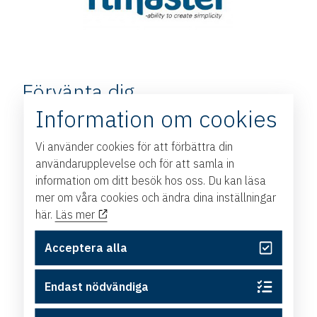
Förvänta dig
Information om cookies
Erfarenhetsutbyte med andra företagsledare
Vi använder cookies för att förbättra din
inom regionens tillverkande bolag
användarupplevelse och för att samla in
Nya kontakter och starkare relationer i regionens
information om ditt besök hos oss. Du kan läsa
näringsliv
mer om våra cookies och ändra dina inställningar
Perspektiv och idéer som kan omsättas i din
här.
Läs mer
egen verksamhet
Samtal om aktuella utmaningar och möjligheter i
Acceptera alla
industriledning
Endast nödvändiga
Praktisk information