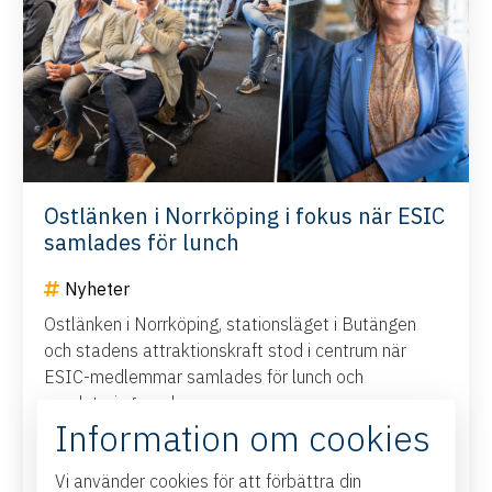
Ostlänken i Norrköping i fokus när ESIC
samlades för lunch
Nyheter
Ostlänken i Norrköping, stationsläget i Butängen
och stadens attraktionskraft stod i centrum när
ESIC-medlemmar samlades för lunch och
uppdatering med...
Information om cookies
Läs mer
20 maj, 2026
Vi använder cookies för att förbättra din