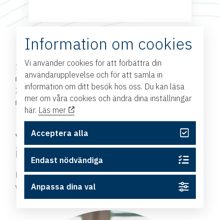
Priser:
Information om cookies
Vi använder cookies för att förbättra din
19 900 kr ex. moms per person och år för
användarupplevelse och för att samla in
medlemsföretag
information om ditt besök hos oss. Du kan läsa
24 900 kr ex. moms per person och år för icke
mer om våra cookies och ändra dina inställningar
medlemsföretag
här.
Läs mer
Acceptera alla
Vill du veta mer eller anmäla
intresse?
Endast nödvändiga
Hör av dig till oss på Handelskammaren – så berättar
vi mer.
Anpassa dina val