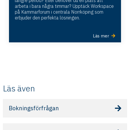
längre period? Eller behöver du en plats att
arbeta i bara några timmar? Upptäck Workspace
på Kammarforum i centrala Norrköping som
erbjuder den perfekta lösningen.
Läs mer
Läs även
Bokningsförfrågan