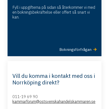
Fyll i uppgifterna på sidan så återkommer vi med
en bokningsbekräftelse eller offert så snart vi
kan.
Bokningsförfrågan
Vill du komma i kontakt med oss i
Norrköping direkt?
011-19 69 90
kammarforum@ostsvenskahandelskammaren.se