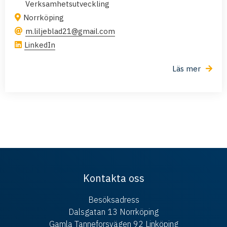
Verksamhetsutveckling
Norrköping
m.liljeblad21@gmail.com
LinkedIn
Läs mer
Kontakta oss
Besöksadress
Dalsgatan 13 Norrköping
Gamla Tanneforsvägen 92 Linköping