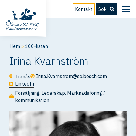
Kontakt
Sök
Hem
»
100-listan
Irina Kvarnström
Irina.Kvarnstrom@se.bosch.com
Tranås
LinkedIn
Försäljning
,
Ledarskap
,
Marknadsföring /
kommunikation