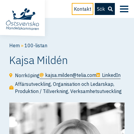
Kontakt
Sök
Hem
»
100-listan
Kajsa Mildén
kajsa.milden@telia.com
LinkedIn
Norrköping
Affärsutveckling
,
Organisation och Ledarskap
,
Produktion / Tillverkning
,
Verksamhetsutveckling