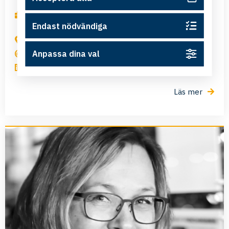
,
,
,
Affärsutveckling
Offentlig verksamhet
Start-up
Endast nödvändiga
Verksamhetsutveckling
Ljungsbro
Anpassa dina val
mikaelamoberg@gmail.com
LinkedIn
Läs mer