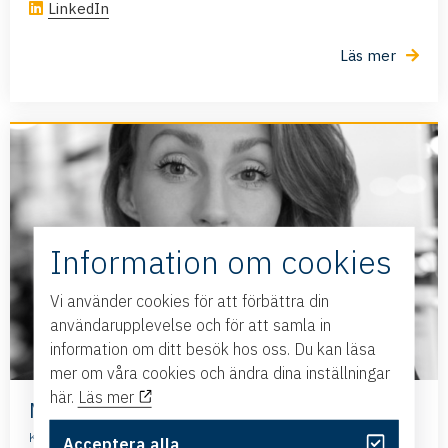
LinkedIn
Läs mer
Information om cookies
Vi använder cookies för att förbättra din
användarupplevelse och för att samla in
information om ditt besök hos oss. Du kan läsa
mer om våra cookies och ändra dina inställningar
här.
Läs mer
Mikaela Hedberg
Koncern- och verksamhetschef, VAL-BO Holding AB
Acceptera alla