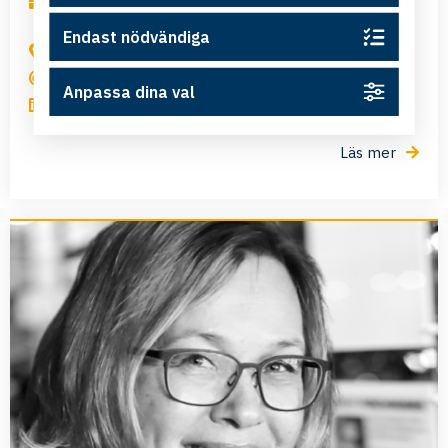
,
,
,
Affärsutveckling
Offentlig verksamhet
Start-up
Verksamhetsutveckling
Endast nödvändiga
Ljungsbro
mikaelamoberg@gmail.com
Anpassa dina val
LinkedIn
Läs mer