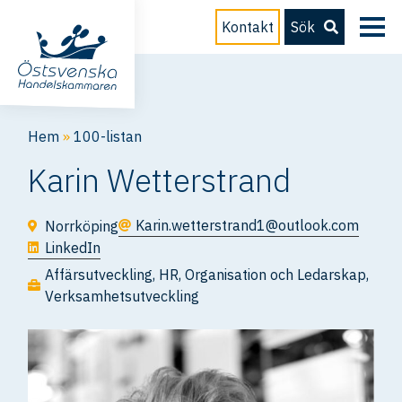
Kontakt
Sök
Hem
»
100-listan
Karin Wetterstrand
Karin.wetterstrand1@outlook.com
Norrköping
LinkedIn
Affärsutveckling
,
HR
,
Organisation och Ledarskap
,
Verksamhetsutveckling