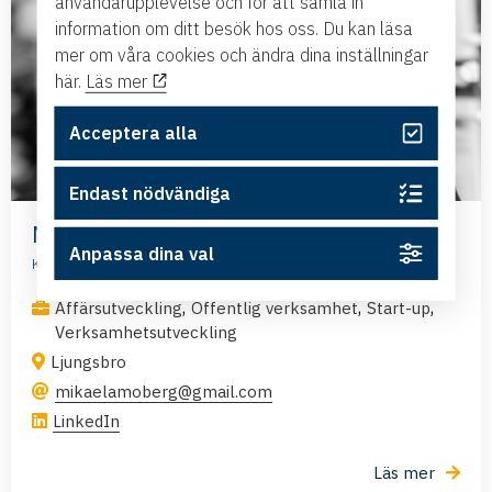
användarupplevelse och för att samla in
information om ditt besök hos oss. Du kan läsa
mer om våra cookies och ändra dina inställningar
här.
Läs mer
Acceptera alla
Endast nödvändiga
Mikaela Hedberg
Anpassa dina val
Koncern- och verksamhetschef, VAL-BO Holding AB
,
,
,
Affärsutveckling
Offentlig verksamhet
Start-up
Verksamhetsutveckling
Ljungsbro
mikaelamoberg@gmail.com
LinkedIn
Läs mer