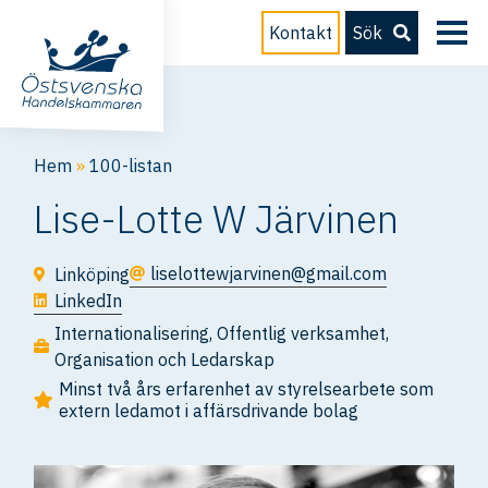
Kontakt
Sök
Hem
»
100-listan
Lise-Lotte W Järvinen
liselottewjarvinen@gmail.com
Linköping
LinkedIn
Internationalisering
,
Offentlig verksamhet
,
Organisation och Ledarskap
Minst två års erfarenhet av styrelsearbete som
extern ledamot i affärsdrivande bolag