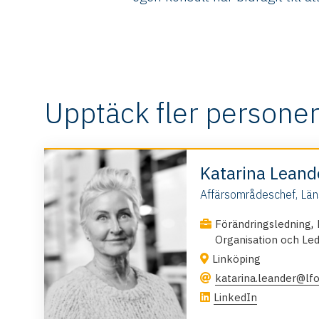
Upptäck fler personer
Katarina Lean
Affärsområdeschef, Län
,
Förändringsledning
Organisation och Le
Linköping
katarina.leander@lfo
LinkedIn