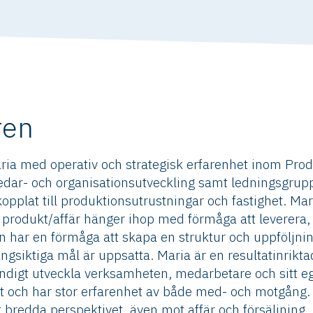
ren
ria med operativ och strategisk erfarenhet inom Pro
dar- och organisationsutveckling samt ledningsgrupp
opplat till produktionsutrustningar och fastighet. Mari
av produkt/affär hänger ihop med förmåga att leverera,
n har en förmåga att skapa en struktur och uppföljnin
långsiktiga mål är uppsatta. Maria är en resultatinrikt
ändigt utveckla verksamheten, medarbetare och sitt e
et och har stor erfarenhet av både med- och motgång
tt bredda perspektivet, även mot affär och försäljning.