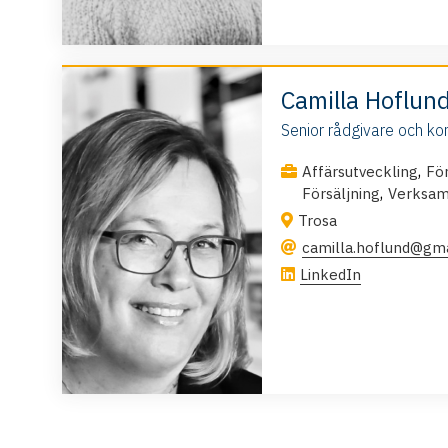
Camilla Hoflun
Senior rådgivare och ko
,
Affärsutveckling
Fö
,
Försäljning
Verksam
Trosa
camilla.hoflund@gm
LinkedIn