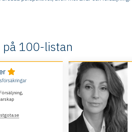
 på 100-listan
der
sförsäkringar
,
Försäljning
darskap
stgota.se