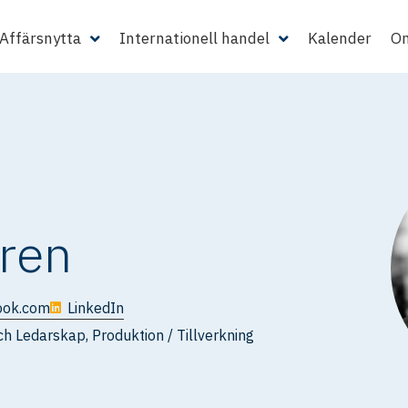
Affärsnytta
Internationell handel
Kalender
Om
ren
ook.com
LinkedIn
och Ledarskap
,
Produktion / Tillverkning