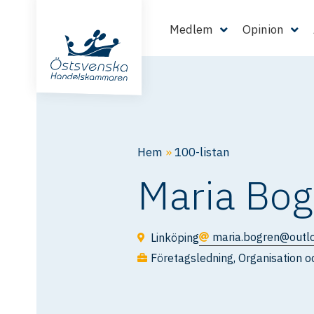
Medlem
Opinion
Hem
»
100-listan
Maria Bog
maria.bogren@outl
Linköping
Företagsledning
,
Organisation 