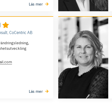
Läs mer
d
nsult, CoCentric AB
,
rändringsledning
hetsutveckling
ail.com
Läs mer