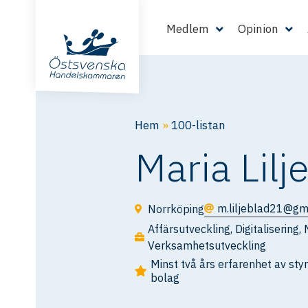
Medlem
Opinion
Hem
»
100-listan
Maria Lilj
m.liljeblad21@gm
Norrköping
Affärsutveckling
,
Digitalisering
,
Verksamhetsutveckling
Minst två års erfarenhet av st
bolag