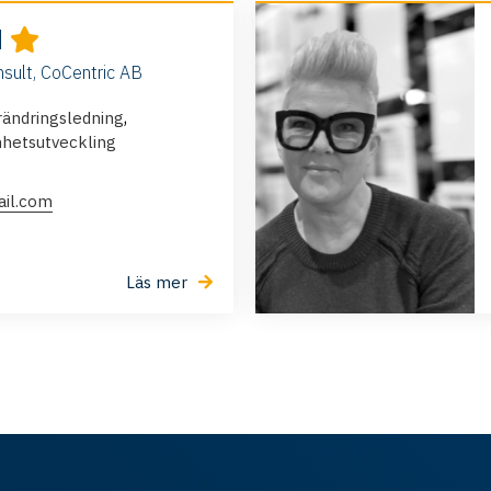
d
nsult, CoCentric AB
,
rändringsledning
hetsutveckling
ail.com
Läs mer