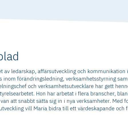
blad
het av ledarskap, affärsutveckling och kommunikation 
 inom förändringsledning, verksamhetsstyrning samt 
lningschef och verksamhetsutvecklare har gett hen
yrelsearbetet. Hon har arbetat i flera branscher, blan
är van att snabbt sätta sig in i nya verksamheter. Med
tveckling vill Maria bidra till ett värdeskapande och f