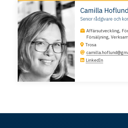
Camilla Hoflun
Senior rådgivare och ko
,
Affärsutveckling
Fö
,
Försäljning
Verksam
Trosa
camilla.hoflund@gm
LinkedIn