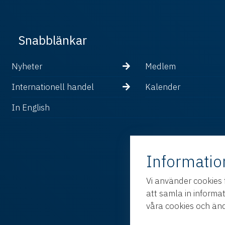
Snabblänkar
Nyheter
Medlem
Internationell handel
Kalender
In English
Informatio
Vi använder cookies 
att samla in informa
våra cookies och änd