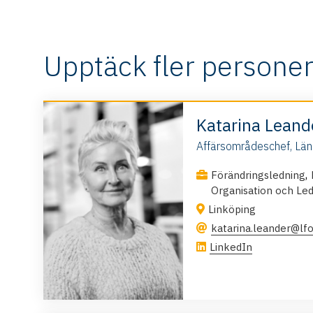
Upptäck fler personer
Katarina Lean
Affärsområdeschef, Län
,
Förändringsledning
Organisation och Le
Linköping
katarina.leander@lfo
LinkedIn