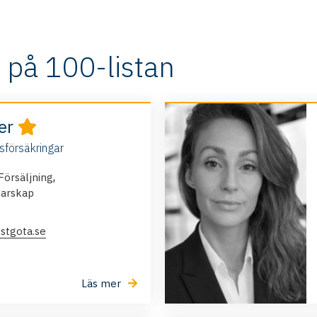
 på 100-listan
der
sförsäkringar
,
Försäljning
darskap
stgota.se
Läs mer