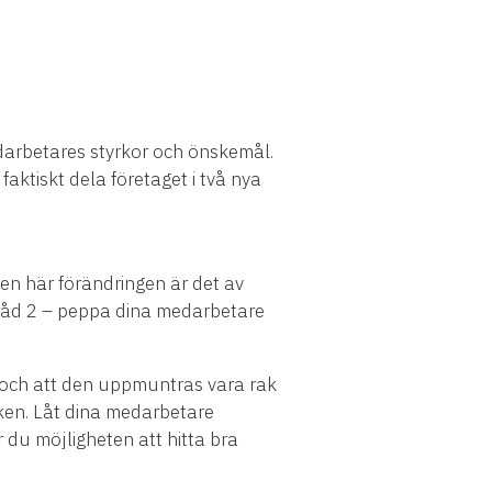
arbetares styrkor och önskemål.
faktiskt dela företaget i två nya
den här förändringen är det av
 råd 2 – peppa dina medarbetare
a och att den uppmuntras vara rak
ken.
Låt dina medarbetare
 du möjligheten att hitta bra