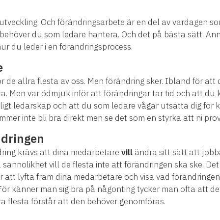
r utveckling. Och förändringsarbete är en del av vardagen 
behöver du som ledare hantera. Och det på bästa sätt. Ann
hur du leder i en förändringsprocess.
e
för de allra flesta av oss. Men förändring sker. Ibland för att 
 bra. Men var ödmjuk inför att förändringar tar tid och att 
ligt ledarskap och att du som ledare vågar utsätta dig för kr
mmer inte bli bra direkt men se det som en styrka att ni prov
ndringen
ndring krävs att dina medarbetare
vill
ändra sitt sätt att jobb
 sannolikhet vill de flesta inte att förändringen ska ske. Det
är att lyfta fram dina medarbetare och visa vad förändring
ör. För känner man sig bra på någonting tycker man ofta att de
a flesta förstår att den behöver genomföras.