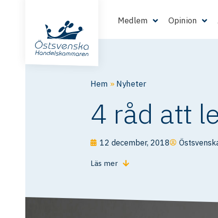
Medlem
Opinion
Hem
»
Nyheter
4 råd att l
12 december, 2018
Östsvensk
Läs mer