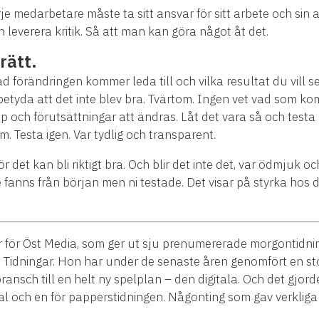
e medarbetare måste ta sitt ansvar för sitt arbete och sin a
n leverera kritik. Så att man kan göra något åt det.
rätt.
d förändringen kommer leda till och vilka resultat du vill se
betyda att det inte blev bra. Tvärtom. Ingen vet vad som 
p och förutsättningar att ändras. Låt det vara så och test
m. Testa igen. Var tydlig och transparent.
 det kan bli riktigt bra. Och blir det inte det, var ödmjuk och
 fanns från början men ni testade. Det visar på styrka hos d
 för Öst Media, som ger ut sju prenumererade morgontidni
Tidningar.
Hon har under de senaste åren genomfört en stor 
l bransch till en helt ny spelplan – den digitala. Och det gj
tal och en för papperstidningen. Någonting som gav verkliga 