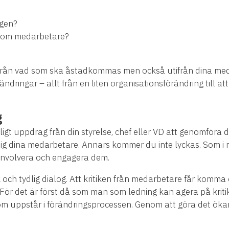
ngen?
ig som medarbetare?
ifrån vad som ska åstadkommas men också utifrån dina med
dringar – allt från en liten organisationsförändring till att 
g
igt uppdrag från din styrelse, chef eller VD att genomföra 
ig dina medarbetare. Annars kommer du inte lyckas. Som i
; involvera och engagera dem.
 och tydlig dialog. Att kritiken från medarbetare får komm
 För det är först då som man som ledning kan agera på kriti
om uppstår i förändringsprocessen. Genom att göra det ökar