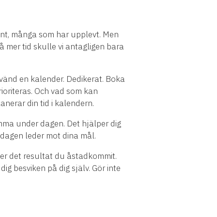
nämnt, många som har upplevt. Men
å mer tid skulle vi antagligen bara
Använd en kalender. Dedikerat. Boka
prioriteras. Och vad som kan
anerar din tid i kalendern.
komma under dagen. Det hjälper dig
der dagen leder mot dina mål.
ver det resultat du åstadkommit.
g besviken på dig själv. Gör inte