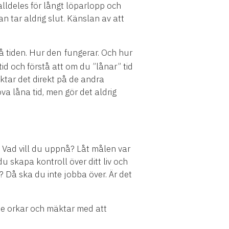
alldeles för långt löparlopp och
n tar aldrig slut. Känslan av att
tå tiden. Hur den
fungerar. Och hur
id och förstå att om du ”lånar” tid
ktar det direkt på de andra
va låna tid, men gör det aldrig
n. Vad vill du uppnå? Låt målen var
 skapa kontroll över ditt liv och
? Då ska du inte jobba över. Är det
nte orkar och mäktar med att