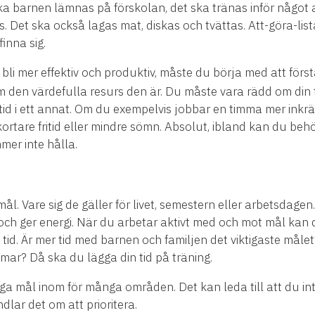
 ska barnen lämnas på förskolan, det ska tränas inför något 
 Det ska också lagas mat, diskas och tvättas. Att-göra-lista
inna sig.
h bli mer effektiv och produktiv, måste du börja med att förs
 den värdefulla resurs den är. Du måste vara rädd om din t
tid i ett annat. Om du exempelvis jobbar en timma mer inkrä
ortare fritid eller mindre sömn. Absolut, ibland kan du behö
mer inte hålla.
mål. Vare sig de gäller för livet, semestern eller arbetsdage
h ger energi. När du arbetar aktivt med och mot mål kan du
 tid. Är mer tid med barnen och familjen det viktigaste målet
mar? Då ska du lägga din tid på träning.
öga mål inom för många områden. Det kan leda till att du i
lar det om att prioritera.