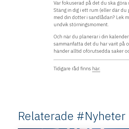
Var fokuserad på det du ska göra nä
Stäng in dig i ett rum (eller där d
med din dotter i sandlådan? Lek me
undvik störningsmoment.
Och när du planerar i din kalender
sammanfatta det du har varit på och
händer alltid oförutsedda saker oc
Tidigare råd finns
här.
Relaterade #Nyheter