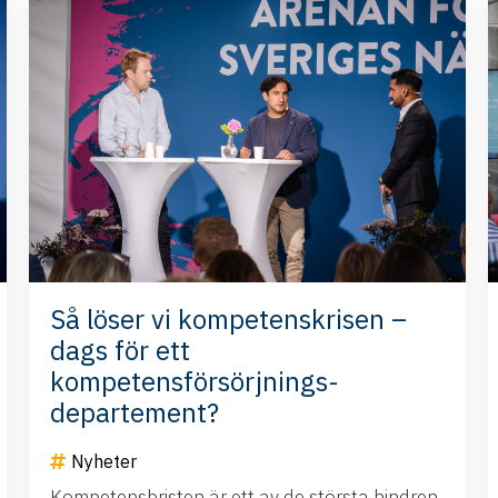
Så löser vi kompetenskrisen –
dags för ett
kompetensförsörjnings-
departement?
Nyheter
Kompetensbristen är ett av de största hindren