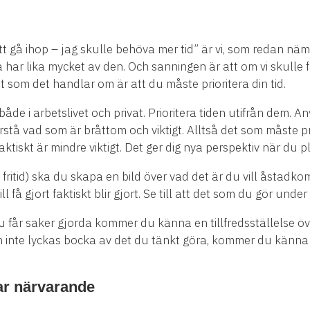
 att gå ihop – jag skulle behöva mer tid” är vi, som redan 
la har lika mycket av den. Och sanningen är att om vi skulle f
et som det handlar om är att du måste prioritera din tid.
åde i arbetslivet och privat. Prioritera tiden utifrån dem. 
 förstå vad som är bråttom och viktigt. Alltså det som måste 
iskt är mindre viktigt. Det ger dig nya perspektiv när du pl
 fritid) ska du skapa en bild över vad det är du vill åstad
ill få gjort faktiskt blir gjort. Se till att det som du gör un
u får saker gjorda kommer du känna en tillfredsställelse ö
inte lyckas bocka av det du tänkt göra, kommer du känna di
var närvarande