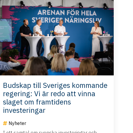
Budskap till Sveriges kommande
regering: Vi är redo att vinna
slaget om framtidens
investeringar
Nyheter
I ett samtal om svenska investeringar och