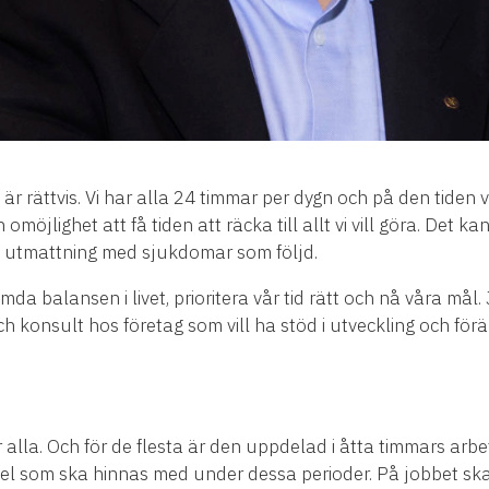
r rättvis. Vi har alla 24 timmar per dygn och på den tiden vi
lighet att få tiden att räcka till allt vi vill göra. Det kan l
: utmattning med sjukdomar som följd.
mda balansen i livet, prioritera vår tid rätt och nå våra må
 konsult hos företag som vill ha stöd i utveckling och förän
alla. Och för de flesta är den uppdelad i åtta timmars arbete,
del som ska hinnas med under dessa perioder. På jobbet sk