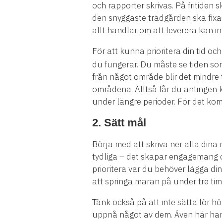
och rapporter skrivas. På fritiden
den snyggaste trädgården ska fixas.
allt handlar om att leverera kan inf
För att kunna prioritera din tid oc
du fungerar. Du måste se tiden som
från något område blir det mindre 
områdena. Alltså får du antingen k
under längre perioder. För det kom
2. Sätt mål
Börja med att skriva ner alla dina 
tydliga – det skapar engagemang oc
prioritera var du behöver lägga din
att springa maran på under tre tim
Tänk också på att inte sätta för h
uppnå något av dem. Även här hand