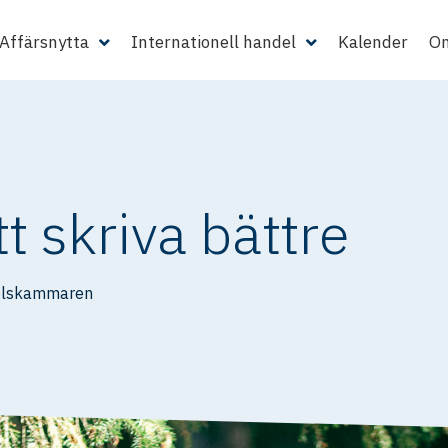
Affärsnytta
Internationell handel
Kalender
Om
tt skriva bättre
elskammaren