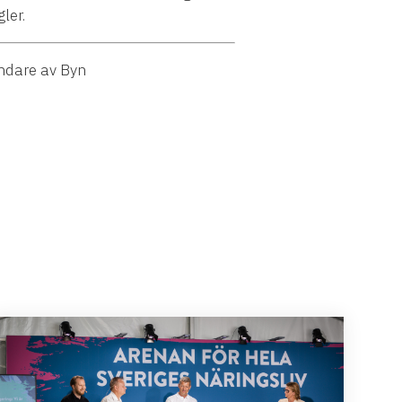
ler.
undare av Byn