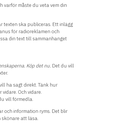
ch varför måste du veta vem din
 texten ska publiceras. Ett inlägg
 manus för radioreklamen och
assa din text till sammanhanget
genskaperna. Köp det nu.
Det du vill
ter.
ll ha sagt direkt. Tänk hur
 vidare. Och vidare.
u vill förmedla.
 och information ryms. Det blir
 skönare att läsa.