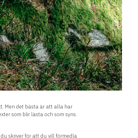
xt. Men det bästa är att alla har
exter som blir lästa och som syns.
du skriver för att du vill förmedla