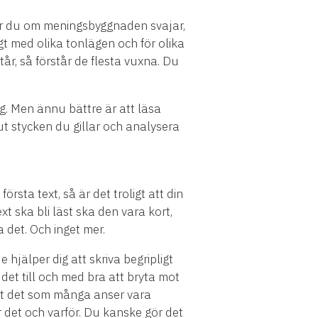
rker du om meningsbyggnaden svajar,
gt med olika tonlägen och för olika
år, så förstår de flesta vuxna. Du
ng. Men ännu bättre är att läsa
ut stycken du gillar och analysera
örsta text, så är det troligt att din
ext ska bli läst ska den vara kort,
a det. Och inget mer.
 hjälper dig att skriva begripligt
det till och med bra att bryta mot
t mot det som många anser vara
 det och varför. Du kanske gör det