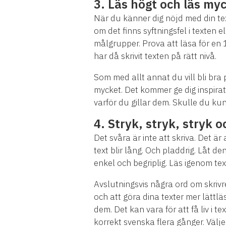
3.
Läs högt och läs my
När du känner dig nöjd med din tex
om det finns syftningsfel i texten 
målgrupper. Prova att läsa för en 
har då skrivit texten på rätt nivå.
Som med allt annat du vill bli bra 
mycket. Det kommer ge dig inspirat
varför du gillar dem. Skulle du ku
4.
Stryk, stryk, stryk o
Det svåra är inte att skriva. Det är 
text blir lång. Och pladdrig. Låt de
enkel och begriplig. Läs igenom text
Avslutningsvis några ord om skrivre
och att göra dina texter mer lättlä
dem. Det kan vara för att få liv i t
korrekt svenska flera gånger. Välj