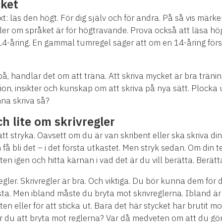
cket
t: läs den högt. För dig själv och för andra. På så vis mä
eller om språket är för högtravande. Prova också att läsa hö
14-åring. En gammal tumregel säger att om en 14-åring först
på, handlar det om att träna. Att skriva mycket är bra träni
ion, insikter och kunskap om att skriva på nya sätt. Plocka 
nna skriva så?
ch lite om skrivregler
att stryka. Oavsett om du är van skribent eller ska skriva din f
n få bli det – i det första utkastet. Men stryk sedan. Om din t
en igen och hitta kärnan i vad det är du vill berätta. Berätt
gler. Skrivregler är bra. Och viktiga. Du bör kunna dem för de
sta. Men ibland måste du bryta mot skrivreglerna. Ibland är 
exten eller för att sticka ut. Bara det här stycket har bruti
er du att bryta mot reglerna? Var då medveten om att du gör