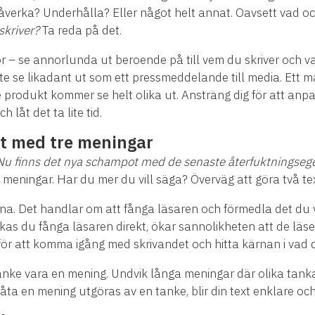
Påverka? Underhålla? Eller något helt annat. Oavsett vad o
skriver?
Ta reda på det.
 – se annorlunda ut beroende på till vem du skriver och var
inte se likadant ut som ett pressmeddelande till media. Ett
 produkt kommer se helt olika ut. Ansträng dig för att anp
låt det ta lite tid.
t med tre meningar
r? Nu finns det nya schampot med de senaste återfuktningse
 meningar. Har du mer du vill säga? Överväg att göra två tex
na. Det handlar om att fånga läsaren och förmedla det du vi
kas du fånga läsaren direkt, ökar sannolikheten att de läser
ör att komma igång med skrivandet och hitta kärnan i vad d
nke vara en mening. Undvik långa meningar där olika tankar
åta en mening utgöras av en tanke, blir din text enklare och