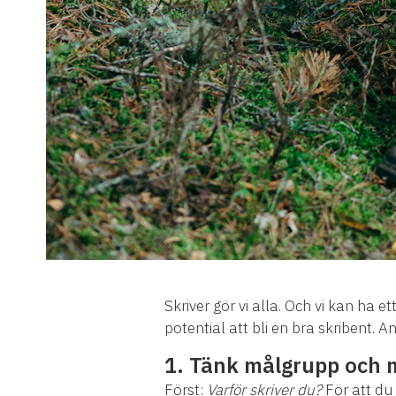
Skriver gör vi alla. Och vi kan ha e
potential att bli en bra skribent. 
1.
Tänk målgrupp och 
Först:
Varför skriver du?
För att du 