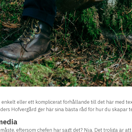
tt enkelt eller ett komplicerat förhållande till det här med te
Anders Hofvergård ger här sina bästa råd för hur du skapar t
media
måste, eftersom chefen har sagt det? Nja. Det troliga är att 