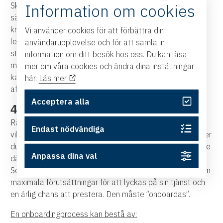
Information om cookies
Skapa därför ett SLA (service level agreement) mellan
sälj och marknad. Ett avtal där sälj och marknad ställer
krav på varandra och är överens om vad som ska
Vi använder cookies för att förbättra din
levereras. Ett SLA hjälper er att vara på samma nivå och
användarupplevelse och för att samla in
sträva mot samma mål. Som kommer resultera i att
information om ditt besök hos oss. Du kan läsa
marknad levererar de leads säljarna vill ha. Och säljarna
mer om våra cookies och ändra dina inställningar
kan fokusera på det som de är bäst på. Att stänga
här.
Läs mer
affärer.
Acceptera alla
4. Onboarding vid nyanställning
Rätt person på rätt plats. Vi var inne på det tidigare –
Endast nödvändiga
vikten av att skapa ett dreamteam. Dreamteamet bygger
du upp med hjälp av rätt rekryteringar. Men det slutar inte
Anpassa dina val
där. För det är där och då er gemensamma resa börjar.
Som säljledare har du skyldighet att ge den nya personen
maximala förutsättningar för att lyckas på sin tjänst och
en ärlig chans att prestera. Den måste ”onboardas”.
En onboardingprocess kan bestå av: