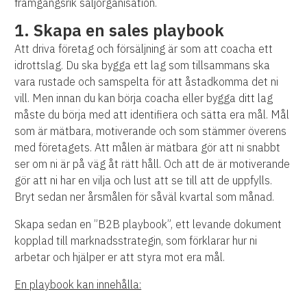
framgångsrik säljorganisation.
1. Skapa en sales playbook
Att driva företag och försäljning är som att coacha ett
idrottslag. Du ska bygga ett lag som tillsammans ska
vara rustade och samspelta för att åstadkomma det ni
vill. Men innan du kan börja coacha eller bygga ditt lag
måste du börja med att identifiera och sätta era mål. Mål
som är mätbara, motiverande och som stämmer överens
med företagets. Att målen är mätbara gör att ni snabbt
ser om ni är på väg åt rätt håll. Och att de är motiverande
gör att ni har en vilja och lust att se till att de uppfylls.
Bryt sedan ner årsmålen för såväl kvartal som månad.
Skapa sedan en ”B2B playbook”, ett levande dokument
kopplad till marknadsstrategin, som förklarar hur ni
arbetar och hjälper er att styra mot era mål.
En playbook kan innehålla: