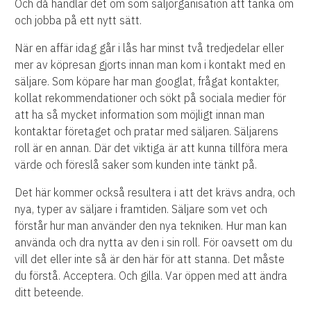
Och då handlar det om som säljorganisation att tänka om
och jobba på ett nytt sätt.
När en affär idag går i lås har minst två tredjedelar eller
mer av köpresan gjorts innan man kom i kontakt med en
säljare. Som köpare har man googlat, frågat kontakter,
kollat rekommendationer och sökt på sociala medier för
att ha så mycket information som möjligt innan man
kontaktar företaget och pratar med säljaren. Säljarens
roll är en annan. Där det viktiga är att kunna tillföra mera
värde och föreslå saker som kunden inte tänkt på.
Det här kommer också resultera i att det krävs andra, och
nya, typer av säljare i framtiden. Säljare som vet och
förstår hur man använder den nya tekniken. Hur man kan
använda och dra nytta av den i sin roll. För oavsett om du
vill det eller inte så är den här för att stanna. Det måste
du förstå. Acceptera. Och gilla. Var öppen med att ändra
ditt beteende.