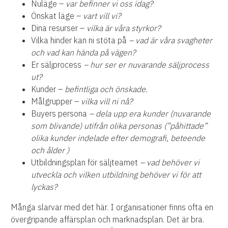
Nuläge –
var befinner vi oss idag?
Önskat läge –
vart vill vi?
Dina resurser –
vilka är våra styrkor?
Vilka hinder kan ni stöta på
– vad är våra svagheter
och vad kan hända på vägen?
Er säljprocess
– hur ser er nuvarande säljprocess
ut?
Kunder –
befintliga och önskade.
Målgrupper –
vilka vill ni nå?
Buyers persona
– dela upp era kunder (nuvarande
som blivande) utifrån olika personas
(”påhittade”
olika kunder indelade efter demografi, beteende
och ålder )
Utbildningsplan för säljteamet
– vad behöver vi
utveckla och vilken utbildning behöver vi för att
lyckas?
Många slarvar med det här. I organisationer finns ofta en
övergripande affärsplan och marknadsplan. Det är bra.