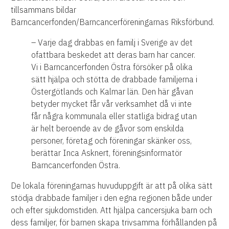
tillsammans bildar
Barncancerfonden/Barncancerföreningarnas Riksförbund.
– Varje dag drabbas en familj i Sverige av det
ofattbara beskedet att deras barn har cancer.
Vi i Barncancerfonden Östra försöker på olika
sätt hjälpa och stötta de drabbade familjerna i
Östergötlands och Kalmar län. Den här gåvan
betyder mycket får vår verksamhet då vi inte
får några kommunala eller statliga bidrag utan
är helt beroende av de gåvor som enskilda
personer, företag och föreningar skänker oss,
berättar Inca Asknert, föreningsinformatör
Barncancerfonden Östra.
De lokala föreningarnas huvuduppgift är att på olika sätt
stödja drabbade familjer i den egna regionen både under
och efter sjukdomstiden. Att hjälpa cancersjuka barn och
dess familjer, för barnen skapa trivsamma förhållanden på