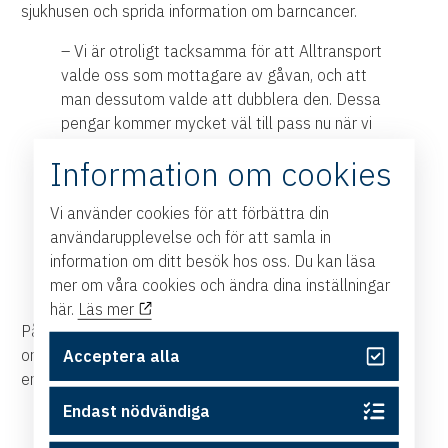
sjukhusen och sprida information om barncancer.
– Vi är otroligt tacksamma för att Alltransport
valde oss som mottagare av gåvan, och att
man dessutom valde att dubblera den. Dessa
pengar kommer mycket väl till pass nu när vi
snart kan börja anordna fysiska träffar och
Information om cookies
aktiviteter igen för våra drabbade familjer. Just
att få träffas och umgås med andra familjer i
Vi använder cookies för att förbättra din
liknande situation betyder väldigt mycket för
användarupplevelse och för att samla in
våra familjer, och vi har några aktiviteter i röret
information om ditt besök hos oss. Du kan läsa
så snart Coronaläget tillåter, säger Åke
mer om våra cookies och ändra dina inställningar
Jonsson, ordförande Barncancerfonden Östra.
här.
Läs mer
På Barncancerfonden Östras
hemsida
kan du läsa mer
om föreningen och deras arbete. Vill du också bidra med
Acceptera alla
en gåva? Läs mer om det
här
.
Endast nödvändiga