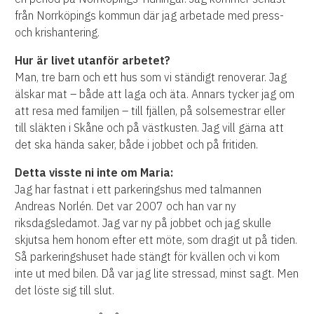
från
Norrköpings kommun där jag arbetade med press-
och krishantering.
Hur är livet utanför arbetet?
Man, tre barn och ett hus som vi ständigt renoverar. Jag
älskar mat – både att laga och äta. Annars tycker jag om
att resa med familjen – till fjällen, på solsemestrar eller
till släkten i Skåne och på västkusten.
Jag vill gärna att
det ska hända saker, både i jobbet och på fritiden.
Detta visste ni inte om Maria:
Jag har fastnat i ett parkeringshus med talmannen
Andreas Norlén. Det var 2007 och han var ny
riksdagsledamot. Jag
var ny på jobbet
och jag skulle
skjutsa hem honom efter ett möte,
som dragit ut på tiden.
Så parkeringshuset hade stängt för kvällen och vi kom
inte ut med bilen. Då var jag lite stressad, minst sagt. Men
det löste sig till slut.