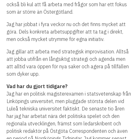
också bli kul att få arbeta med frågor som har ett fokus
som är större än Östergötland.
Jag har jobbat i fyra veckor nu och det finns mycket att
göra. Dels konkreta arbetsuppgifter att ta tag i direkt,
men också mycket utrymme för egna initiativ.
Jag gillar att arbeta
med
strategisk improvisation. Alltså
att jobba utifrån en långsiktig strategi och agenda men
att alltid vara öppen för nya saker och agera på tillfällen
som dyker upp.
Vad har du gjort tidigare?
Jag har en politisk magisterexamen i
s
tatsvetenskap från
Linköpings universitet,
men pluggade största delen vid
Luleå tekniska universitet faktiskt.
De senaste tio åren
har jag har arbetat nära det politiska spelet och den
regionala utvecklingen, främst som ledarskribent och
politisk redaktör på Östgöta Correspondenten och
även
en period på
Norrköpings Tidningar. Jag
kommer
senast