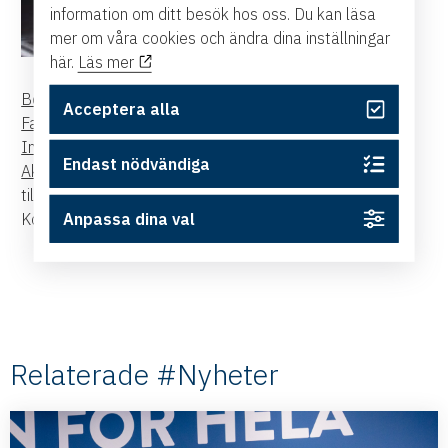
information om ditt besök hos oss. Du kan läsa
mer om våra cookies och ändra dina inställningar
här.
Läs mer
Bor:
Villa i Åby
Acceptera alla
Familj:
Man och tre barn
Intressen:
Matlagning,
resor
och sport
Endast nödvändiga
Aktuell:
Ny på Handelskammaren som ansvarig för
tillväxt och analys
Anpassa dina val
Kontakt:
maria.hummelgren@east.cci.se
Relaterade #Nyheter