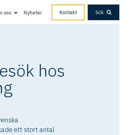
 oss
Nyheter
Kontakt
Sök
besök hos
ng
svenska
de ett stort antal