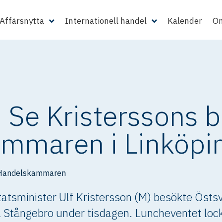
Affärsnytta
Internationell handel
Kalender
Om
 Se Kristerssons 
mmaren i Linköpi
 Handelskammaren
statsminister Ulf Kristersson (M) besökte Öst
tångebro under tisdagen. Luncheventet locka