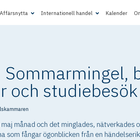
Affärsnytta
Internationell handel
Kalender
Om
 Sommarmingel, b
er och studiebesök
elskammaren
i maj månad och det minglades, nätverkades 
erna som fångar ögonblicken från en händelseri