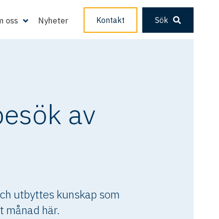
 oss
Nyheter
Kontakt
Sök
esök av
och utbyttes kunskap som
kt månad här.