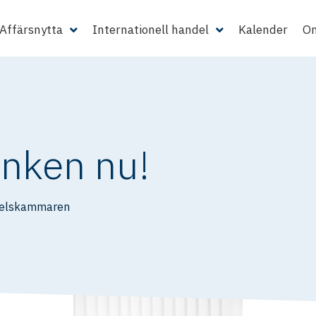
Affärsnytta
Internationell handel
Kalender
Om
änken nu!
delskammaren