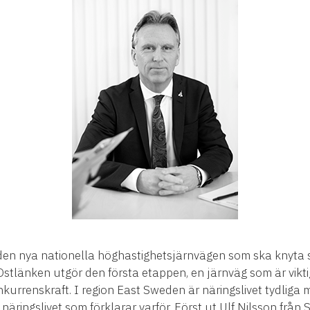
för den nya nationella höghastighetsjärnvägen som ska knyta
 Ostlänken utgör den första etappen, en järnväg som är viktig
onkurrenskraft. I region East Sweden är näringslivet tydlig
 näringslivet som förklarar varför. Först ut Ulf Nilsson från 