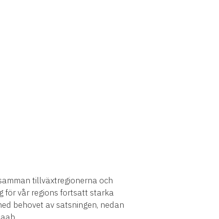
 samman tillväxtregionerna och
 för vår regions fortsatt starka
a med behovet av satsningen, nedan
Saab.