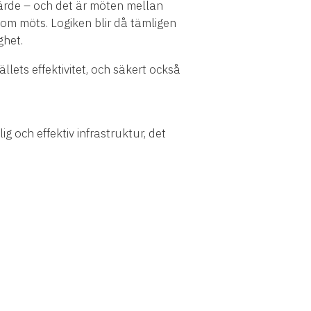
 värde – och det är möten mellan
som möts. Logiken blir då tämligen
ghet.
ets effektivitet, och säkert också
ig och effektiv infrastruktur, det