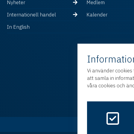
Nyheter
Medlem
Internationell handel
Kalender
In English
Informatio
Vi använder cookies 
att samla in informa
våra cookies och änd