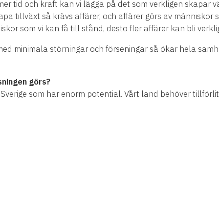
o mer tid och kraft kan vi lägga på det som verkligen skapar
pa tillväxt så krävs affärer, och affärer görs av människor 
or som vi kan få till stånd, desto fler affärer kan bli verkli
d minimala störningar och förseningar så ökar hela samhäll
sningen görs?
 Sverige som har enorm potential. Vårt land behöver tillförlitl