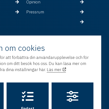
Opinion
Pressrum
n om cookies
för att förbättra din användarupplevelse och för
tion om ditt besök hos oss. Du kan läsa mer om
ra dina inställningar här.
Läs mer
Endast