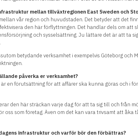
g infrastruktur mellan tillväxtregionen East Sweden och St
 mellan vår region och huvudstaden. Det betyder att det fin
ektivisera den här förflyttningen. Det handlar dels om att 
försörjning och sysselsättning. Ju lättare det är att ta sig
.
sutom betydande verksamhet i exempelvis Göteborg och Malm
riktningen.
ällande påverka er verksamhet?
r en förutsättning för att affärer ska kunna göras och i för
ar den här sträckan varje dag för att ta sig till och från 
r oss som företag. Även om det kan vara trivsamt att åka tå
dagens infrastruktur och varför bör den förbättras?