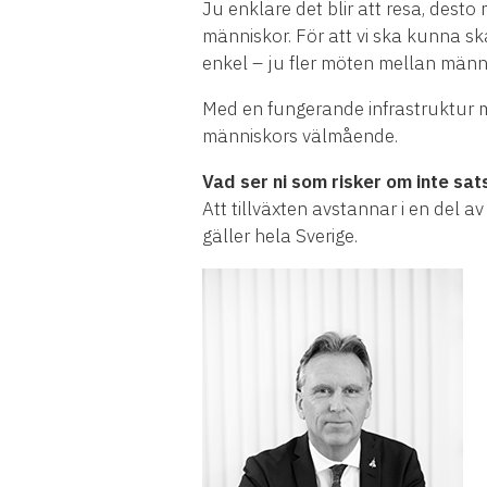
Ju enklare det blir att resa, dest
människor. För att vi ska kunna ska
enkel – ju fler möten mellan människ
Med en fungerande infrastruktur me
människors välmående.
Vad ser ni som risker om inte sat
Att tillväxten avstannar i en del av
gäller hela Sverige.