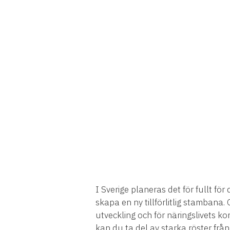
I Sverige planeras det för fullt 
skapa en ny tillförlitlig stambana.
utveckling och för näringslivets k
kan du ta del av starka röster från