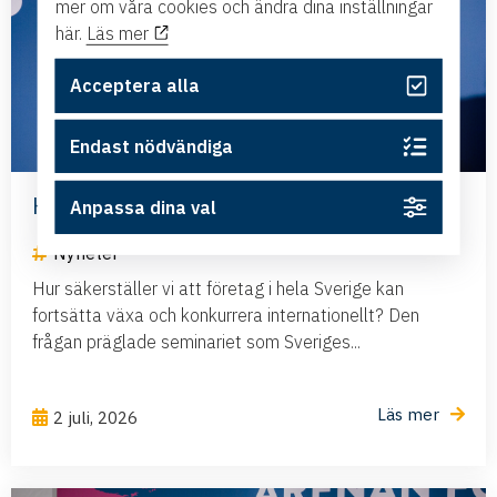
mer om våra cookies och ändra dina inställningar
här.
Läs mer
Acceptera alla
Endast nödvändiga
Har Sverige råd att negligera flyget?
Anpassa dina val
Nyheter
Hur säkerställer vi att företag i hela Sverige kan
fortsätta växa och konkurrera internationellt? Den
frågan präglade seminariet som Sveriges...
Läs mer
2 juli, 2026