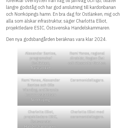
förenklar överflytten från väg till järnväg och sjö, tillåter
längre godståg och har god anslutning till kardonbanan
och Norrköpings hamn. En bra dag för Ostlänken, mig och
alla som älskar infrastruktur, säger Charlotta Elliot,
projektledare ESIC, Östsvenska Handelskammaren.
Den nya godsbangården beräknas vara klar 2024.
Alexander Santos,
Rami Yones, regional
programchef
direktör, Region Öst
Ostlänken,
och Alexander Santos.
Trafikverket.
Rami Yones, Alexander
Ceremonideltagare.
Santos och Olle
Vikmång, ordförande
kommunstyrelsen
Norrköping.
Charlotta Elliot,
Charlotta Elliot med
projektledare ESIC,
ceremonideltagare.
Östsvenska
Handelskammaren.