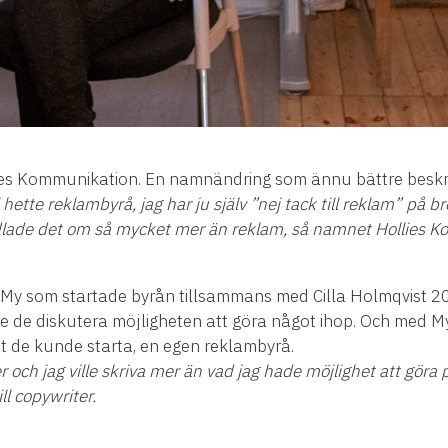
lies Kommunikation. En namnändring som ännu bättre beskr
 hette reklambyrå, jag har ju själv ”nej tack till reklam” på b
lade det om så mycket mer än reklam, så namnet Hollies 
 var My som startade byrån tillsammans med Cilla Holmqvist 2
e de diskutera möjligheten att göra något ihop. Och med M
tt de kunde starta, en egen reklambyrå.
r och jag ville skriva mer än vad jag hade möjlighet att göra
ll copywriter.