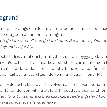
degrund
runt om i Sverige och de har väl utarbetade samarbeten m
 företag som delar deras värdegrund.
till ett godare samhälle, en godare kultur. Det är det vi jobbar 
rdegrund, säger My.
och Hollies varmt om hjärtat. Att skapa och bygga goda v
ll göra. Ett gott varumärke är ett starkt varumärke, som bli
kation är föränderligt och något vi behöver jobba långsiktig
ar uppriktig och ansvarstagande kommunikation, menar My.
en av det och vikten av att involvera och engagera kunderna
r få kunder som vill ha ett färdigt resultat presenterat för 
ssen, för att tillsammans med oss skapa värderingsstyrd komm
en ska kunna leva sitt varumärke.