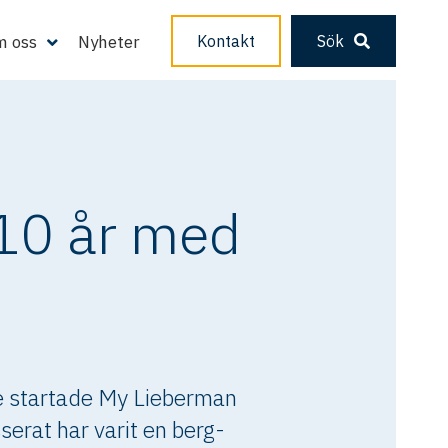
 oss
Nyheter
Kontakt
Sök
 10 år med
lle startade My Lieberman
erat har varit en berg-