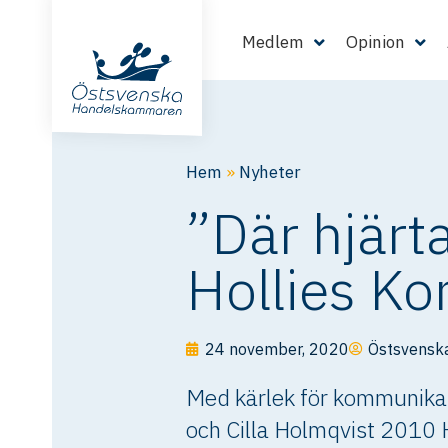
Medlem
Opinion
Hem
»
Nyheter
”Där hjärt
Hollies K
24 november, 2020
Östsvensk
Med kärlek för kommunikati
och Cilla Holmqvist 2010 H