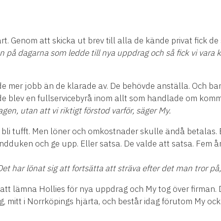
art. Genom att skicka ut brev till alla de kände privat fick
en på dagarna som ledde till nya uppdrag och så fick vi vara k
de mer jobb än de klarade av. De behövde anställa. Och b
 de blev en fullservicebyrå inom allt som handlade om kom
en, utan att vi riktigt förstod varför, säger My.
bli tufft. Men löner och omkostnader skulle ändå betalas. Ef
andduken och ge upp. Eller satsa. De valde att satsa. Fem 
et har lönat sig att fortsätta att sträva efter det man tror på
 att lämna Hollies för nya uppdrag och My tog över firman.
g, mitt i Norrköpings hjärta, och består idag förutom My oc