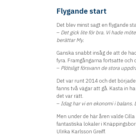
Flygande start
Det blev minst sagt en flygande st
–
Det gick lite för bra. Vi hade möt
berättar My.
Ganska snabbt insåg de att de ha
fyra. Framgångarna fortsatte och
–
Plötsligt försvann de stora uppdrag
Det var runt 2014 och det började 
fanns två vägar att gå. Kasta in h
det var rätt.
–
Idag har vi en ekonomi i balans. D
Men under de här åren valde Cilla
fantastiska lokaler i Knäppingsbor
Ulrika Karlsson Greiff.