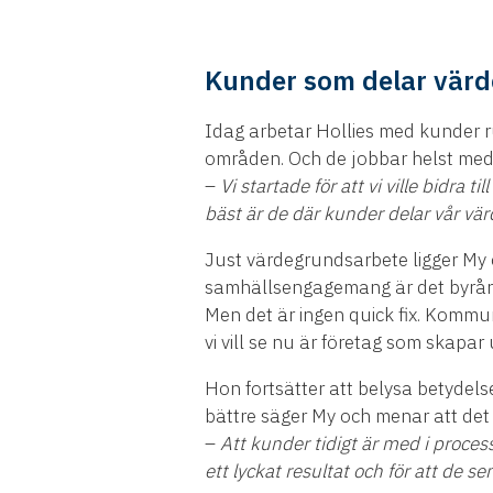
Kunder som delar vär
Idag arbetar Hollies med kunder 
områden. Och de jobbar helst med
–
Vi startade för att vi ville bidra 
bäst är de där kunder delar vår vä
Just värdegrundsarbete ligger My 
samhällsengagemang är det byrån vi
Men det är ingen quick fix. Kommuni
vi vill se nu är företag som skap
Hon fortsätter att belysa betydels
bättre säger My och menar att det ä
–
Att kunder tidigt är med i proce
ett lyckat resultat och för att de s