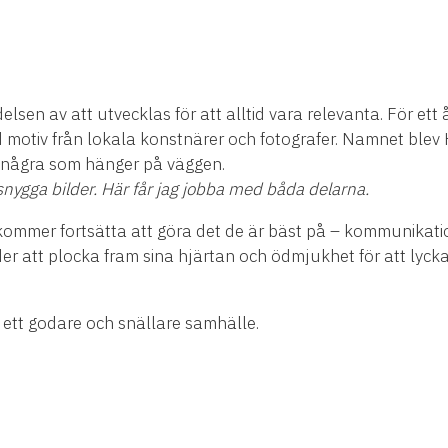
elsen av att utvecklas för att alltid vara relevanta. För ett
motiv från lokala konstnärer och fotografer. Namnet blev 
på några som hänger på väggen.
snygga bilder. Här får jag jobba med båda delarna.
 kommer fortsätta att göra det de är bäst på – kommunikatio
er att plocka fram sina hjärtan och ödmjukhet för att lyck
ll ett godare och snällare samhälle.