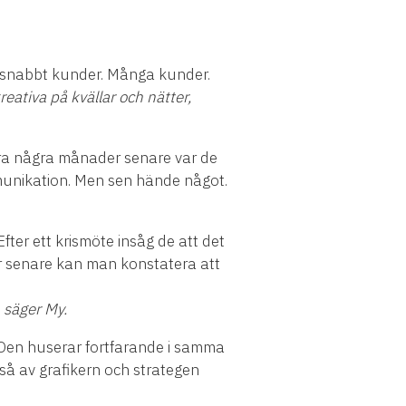
 de snabbt kunder. Många kunder.
reativa på kvällar och nätter,
ara några månader senare var de
munikation. Men sen hände något.
ter ett krismöte insåg de att det
år senare kan man konstatera att
, säger My.
 Den huserar fortfarande i samma
kså av grafikern och strategen