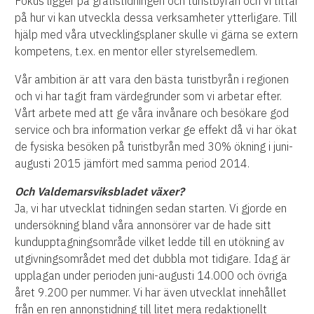
Fokus ligger på gratistidningen och turistbyrån och vi tittar
på hur vi kan utveckla dessa verksamheter ytterligare. Till
hjälp med våra utvecklingsplaner skulle vi gärna se extern
kompetens, t.ex. en mentor eller styrelsemedlem.
Vår ambition är att vara den bästa turistbyrån i regionen
och vi har tagit fram värdegrunder som vi
arbetar efter.
Vårt arbete med att ge våra invånare och besökare god
service och bra information verkar
ge effekt då vi har ökat
de fysiska besöken på turistbyrån med 30% ökning i juni-
augusti 2015 jämfört med
samma period 2014.
Och Valdemarsviksbladet växer?
Ja, vi har utvecklat tidningen sedan starten. Vi gjorde en
undersökning bland våra annonsörer var de hade sitt
kundupptagningsområde vilket ledde till en utökning av
utgivningsområdet med det dubbla
mot tidigare. Idag är
upplagan under perioden juni-augusti 14.000 och övriga
året 9.200 per nummer. Vi har även utvecklat
innehållet
från en ren annonstidning till litet mera redaktionellt