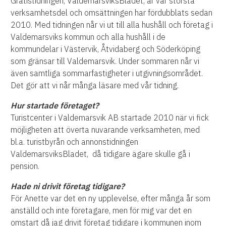
Gratistidningen, ValdemarsviksBladet, är vår största
verksamhetsdel och omsättningen
har fördubblats sedan
2010.
Med tidningen når vi ut till alla hushåll och företag i
Valdemarsviks kommun och alla hushåll
i de
kommundelar i Västervik, Åtvidaberg och Söderköping
som gränsar till Valdemarsvik. Under sommaren når vi
även samtliga sommarfastigheter i utgivningsområdet.
Det gör att
vi når många läsare med vår tidning.
Hur startade företaget?
Turistcenter i Valdemarsvik AB startade 2010 när vi fick
möjligheten att överta
nuvarande verksamheten, med
bl.a. turistbyrån och annonstidningen
ValdemarsviksBladet, då tidigare ägare skulle gå i
pension.
Hade ni drivit företag tidigare?
För Anette var det en ny upplevelse, efter många år som
anställd och inte företagare, men för mig var det en
omstart då jag drivit företag tidigare i kommunen inom