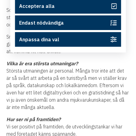
Acceptera alla
Som vi nämnt tidigare kan man vandra på unika
sträckningar av Östgötaleden i naturreservat där havet
Endast nödvändiga
och skogen möter varandra på många av våra leder.
Småskaligheten finns även i centrala Valdemarsvik vad
Anpassa dina val
gäller shopping, caféer och restauranger. Det är trevligt
att komma hit helt enkelt.
Vilka är era största utmaningar?
Största utmaningen är personal. Många tror inte att det
är så svårt att arbeta på en turistbyrå
men vi ställer krav
på språk, datakunskap och lokalkännedom. Eftersom vi
även har ett litet digitaltryckeri
och en gratistidning så har
vi ju även önskemål om andra mjukvarukunskaper, så då
är inte många aktuella.
Hur ser ni på framtiden?
Vi ser positivt på framtiden, de utvecklingstankar vi har
med företaget känns spännande.