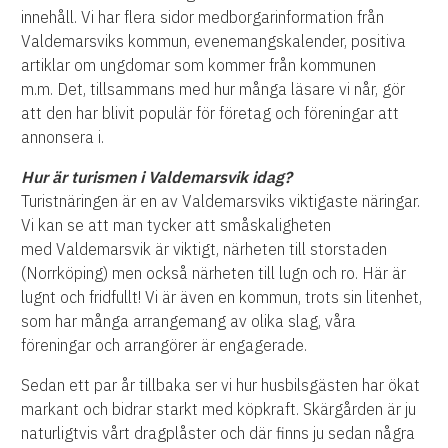
innehåll. Vi har flera sidor medborgarinformation
från
Valdemarsviks kommun, evenemangskalender, positiva
artiklar om ungdomar som kommer från kommunen
m.m.
Det, tillsammans med hur många läsare vi når, gör
att den har blivit populär för företag och föreningar att
annonsera i.
Hur är turismen i Valdemarsvik idag?
Turistnäringen är en av Valdemarsviks viktigaste näringar.
Vi kan se att man tycker att småskaligheten
med
Valdemarsvik är viktigt, närheten till storstaden
(Norrköping) men också närheten till lugn och ro. Här är
lugnt och fridfullt!
Vi är även en kommun, trots sin litenhet,
som har många arrangemang av olika slag, våra
föreningar och arrangörer
är engagerade.
Sedan ett par år tillbaka ser vi hur husbilsgästen har ökat
markant och bidrar starkt med köpkraft.
Skärgården är ju
naturligtvis vårt dragplåster och där finns ju sedan några