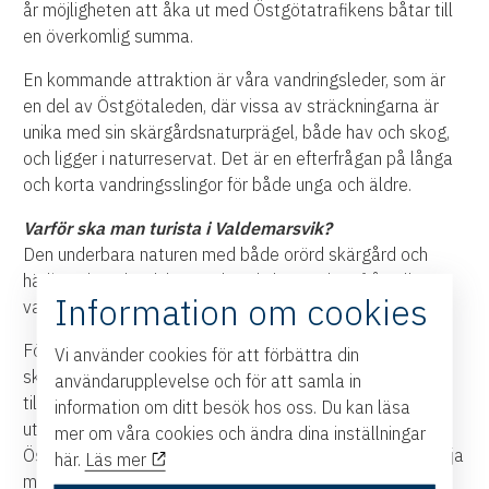
år möjligheten att åka
ut med Östgötatrafikens båtar till
en överkomlig summa.
En kommande attraktion är våra vandringsleder, som är
en del av Östgötaleden, där vissa av sträckningarna
är
unika med sin skärgårdsnaturprägel, både hav och skog,
och ligger i naturreservat. Det är en efterfrågan
på långa
och korta vandringsslingor för både unga och äldre.
Varför ska man turista i Valdemarsvik?
Den underbara naturen med både orörd skärgård och
härliga skogslandskap. Söker du lugn och ro från all
Information om cookies
vardagsstress är det också en anledning att komma hit.
För båtgästen är Gryts skärgård en av de vackraste
Vi använder cookies för att förbättra din
skärgårdarna i Sverige (världen?) att segla i, med
användarupplevelse och för att samla in
tillgång
till både gästhamnar och naturhamnar. För dem
information om ditt besök hos oss. Du kan läsa
utan båt kan man komma ut i skärgården med
mer om våra cookies och ändra dina inställningar
Östgötatrafiken
eller hyra en båttaxi. Eller varför inte följa
här.
Läs mer
med postbåten.