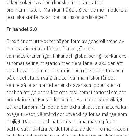
vilken söker nyval och kanske har chans att bli
premiärminister… Man kan fråga sig var de mer moderata
politiska krafterna är i det brittiska landskapet?
Frihandel 2.0
Brexit är ett uttryck för någon form av generell trend av
motreaktioner av effekter från pågående
samhällsförändringar. Frihandel, globalisering, konkurrens,
automatisering, migration med flera får alla skulden att
vara bovar i dramat. Frustration och rädsla är stark och
på en del ställen välgrundad. När människor får det
sämre så letar man efter enkla svar som populister är
snabba att ge och vilket ofta resulterar i nationalism och
protektionism. För länder och för EU är det både viktigt
att dra lärdom från detta och bidra till att samhällena kan
bygga tillväxt, välstånd och utveckling för så många som
möjligt. Både EU och nationalstaterna måste på ett
bättre sätt förklara värdet för alla av den inre marknaden,
en fri handel och en fri rörlighet av både människor, kapital