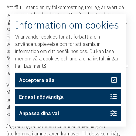
Att få till stånd en ny folkomröstning tror jag är svårt då
parlamentet har beslutat om Brexit och utträdet är
Information om cookies
igångsatt. Men vem vet, ett nyval och ett nytt parlament
som beslutar om en folkomröstning kring villkoren för en
Brexit är ett scenario. Dock verkar den sannolikheten
Vi använder cookies för att förbättra din
både liten och avlägsen just nu. Låt oss istället hoppas
användarupplevelse och för att samla in
på en bra, konstruktiv förhandlingsperiod med en bra
information om ditt besök hos oss. Du kan läsa
övergångslösning så att skadan av Brexit minimeras för
mer om våra cookies och ändra dina inställningar
Storbritannien, EU och inte minst för Sveriges ekonomiska
här.
Läs mer
relationer.
Acceptera alla
Vi kan tala om olika modeller och lösningar men
någonstans finns en gräns som vi måste respektera. Det
Endast nödvändiga
är binärt dvs antingen är man innanför eller så är man
utanför EU:s tullområde – så enkelt är det och så
Anpassa dina val
komplicerat blir det!
Jag lär nog få både en och annan anledning att
återkomma i ämnet även framöver. Till dess kom ihåg: