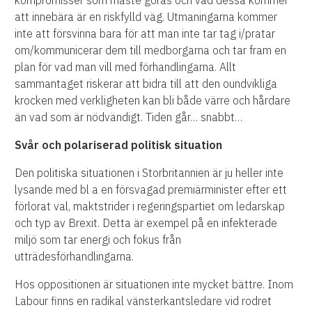
att innebära är en riskfylld väg. Utmaningarna kommer
inte att försvinna bara för att man inte tar tag i/pratar
om/kommunicerar dem till medborgarna och tar fram en
plan för vad man vill med förhandlingarna. Allt
sammantaget riskerar att bidra till att den oundvikliga
krocken med verkligheten kan bli både värre och hårdare
än vad som är nödvändigt. Tiden går… snabbt…
Svår och polariserad politisk situation
Den politiska situationen i Storbritannien är ju heller inte
lysande med bl a en försvagad premiärminister efter ett
förlorat val, maktstrider i regeringspartiet om ledarskap
och typ av Brexit. Detta är exempel på en infekterade
miljö som tar energi och fokus från
utträdesförhandlingarna.
Hos oppositionen är situationen inte mycket bättre. Inom
Labour finns en radikal vänsterkantsledare vid rodret