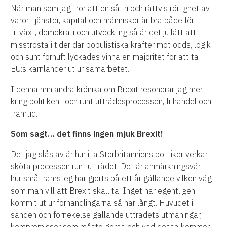
När man som jag tror att en så fri och rättvis rörlighet av
varor, tjänster, kapital och människor är bra både för
tillväxt, demokrati och utveckling så är det ju lätt att
misströsta i tider där populistiska krafter mot odds, logik
och sunt förnuft lyckades vinna en majoritet för att ta
EU:s kärnländer ut ur samarbetet.
I denna min andra krönika om Brexit resonerar jag mer
kring politiken i och runt utträdesprocessen, frihandel och
framtid.
Som sagt… det finns ingen mjuk Brexit!
Det jag slås av är hur illa Storbritanniens politiker verkar
sköta processen runt utträdet. Det är anmärkningsvärt
hur små framsteg har gjorts på ett år gällande vilken väg
som man vill att Brexit skall ta. Inget har egentligen
kommit ut ur förhandlingarna så här långt. Huvudet i
sanden och förnekelse gällande utträdets utmaningar,
kompromisser som måste göras och vad dessa kommer