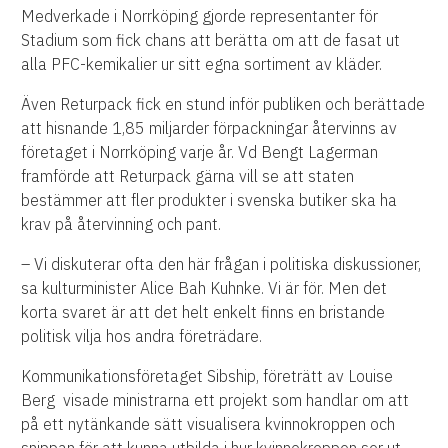
Medverkade i Norrköping gjorde representanter för
Stadium som fick chans att berätta om att de fasat ut
alla PFC-kemikalier ur sitt egna sortiment av kläder.
Även Returpack fick en stund inför publiken och berättade
att hisnande 1,85 miljarder förpackningar återvinns av
företaget i Norrköping varje år. Vd Bengt Lagerman
framförde att Returpack gärna vill se att staten
bestämmer att fler produkter i svenska butiker ska ha
krav på återvinning och pant.
– Vi diskuterar ofta den här frågan i politiska diskussioner,
sa kulturminister Alice Bah Kuhnke. Vi är för. Men det
korta svaret är att det helt enkelt finns en bristande
politisk vilja hos andra företrädare.
Kommunikationsföretaget Sibship, företrätt av Louise
Berg visade ministrarna ett projekt som handlar om att
på ett nytänkande sätt visualisera kvinnokroppen och