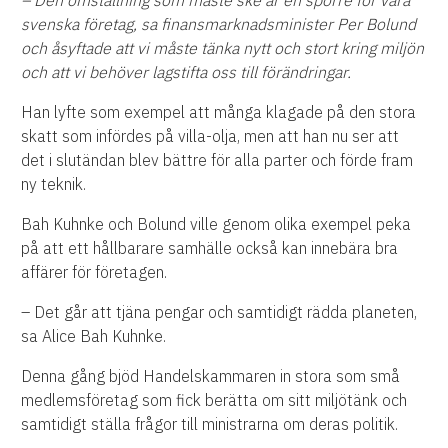
– Den omställning som måste ske är en sporre för våra
svenska företag, sa finansmarknadsminister Per Bolund
och
åsyftade att vi måste tänka nytt och stort kring miljön
och att vi behöver lagstifta oss till förändringar.
Han lyfte som exempel att många klagade på den stora
skatt som infördes på villa-olja, men att han nu ser att
det i slutändan blev bättre för alla parter och förde fram
ny teknik.
Bah Kuhnke och Bolund ville genom olika exempel peka
på att ett hållbarare samhälle också kan innebära bra
affärer för företagen.
– Det går att tjäna pengar och samtidigt rädda planeten,
sa Alice Bah Kuhnke.
Denna gång bjöd Handelskammaren in stora som små
medlemsföretag som fick berätta om sitt miljötänk och
samtidigt ställa frågor till ministrarna om deras politik.