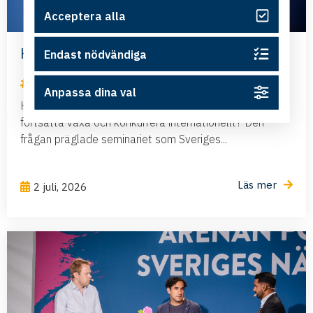
Acceptera alla
Har Sverige råd att negligera flyget?
Endast nödvändiga
Nyheter
Anpassa dina val
Hur säkerställer vi att företag i hela Sverige kan
fortsätta växa och konkurrera internationellt? Den
frågan präglade seminariet som Sveriges...
Läs mer
2 juli, 2026