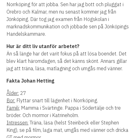
Norrköping för att jobba. Sen har jag bott och pluggat i
Örebro och Kalmar, men nu senast kommer jag från
Jönköping. Där tog jag examen från Högskolan i
marknadskommunikation och jobbade sen på Jönköpings
Handelskammare.
Hur är ditt liv utanför arbetet?
Än så länge har det varit fokus på att lösa boendet. Det
blev klart häromdagen, så det känns skönt. Annars gillar
jag att träna, läsa, matlagning och umgås med vänner.
Fakta Johan Hetting
Ålder:
27
Bor:
Flyttar snart till lägenhet i Norrköping.
Familj:
Mamma i Svärtinge. Pappa i Södertälje och tre
bröder. Och mormor i Katrineholm.
Intressen:
Träna, läsa (helst Steinbeck eller Stephen
King), se på film, laga mat, umgås med vänner och dricka
GT med mormor.