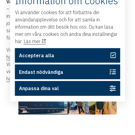
Information om cookies
Vad vill du säga till X Shore?
– Till att börja med det varmaste tack! Det är väldigt
Vi använder cookies för att förbättra din
inspirerande att få uppmärksammas från några som
användarupplevelse och för att samla in
jobbar så hårt med innovation och teknik på det här
information om ditt besök hos oss. Du kan läsa
sättet. Tillsammans kan vi skapa en bättre infrastruktur
mer om våra cookies och ändra dina inställningar
för ett mer hållbart båtliv!
här.
Läs mer
Vill du veta mer om Expedition Baltic Sea?
Läs då mer
Acceptera alla
här.
Vill du läsa pressmeddelandet från när X Shore blev
vinnare av East Sweden Sustainabillity Award?
Klicka då
Endast nödvändiga
här här.
Anpassa dina val