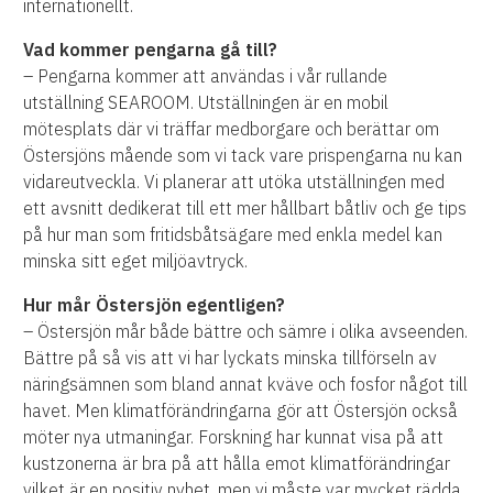
internationellt.
Vad kommer pengarna gå till?
– Pengarna kommer att användas i vår rullande
utställning SEAROOM. Utställningen är en mobil
mötesplats där vi träffar medborgare och berättar om
Östersjöns mående som vi tack vare prispengarna nu kan
vidareutveckla. Vi planerar att utöka utställningen med
ett avsnitt dedikerat till ett mer hållbart båtliv och ge tips
på hur man som fritidsbåtsägare med enkla medel kan
minska sitt eget miljöavtryck.
Hur mår Östersjön egentligen?
– Östersjön mår både bättre och sämre i olika avseenden.
Bättre på så vis att vi har lyckats minska tillförseln av
näringsämnen som bland annat kväve och fosfor något till
havet. Men klimatförändringarna gör att Östersjön också
möter nya utmaningar. Forskning har kunnat visa på att
kustzonerna är bra på att hålla emot klimatförändringar
vilket är en positiv nyhet, men vi måste var mycket rädda