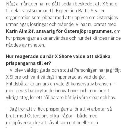
Några månader har nu gått sedan beskedet att X Shore
tilldelar vinstsumman till Expedition Baltic Sea: en
organisation som jobbar med att upplysa om Östersjöns
utmaningar, lösningar och mående. Vi har nu pratat med
Karin Almlöf, ansvarig för Östersjöprogrammet,
om
hur prispengarna ska användas och hur det kändes när de
nåddes av nyheten.
Hur reagerade du när X Shore valde att skänka
prispengarna till er?
– Vi blev väldigt glada och stolta! Personligen har jag följt
X Shore och varit väldigt imponerad av vad de gör.
Fritidsbåtar är annars en väldigt konservativ bransch –
men deras banbrytande innovationer och mod är ett
viktigt steg för ett hållbarare båtliv i våra sjöar och hav.
– Jag tror att vi fick prispengarna för att vi arbetar så
brett med Östersjöns olika frågor – både med
miljöpåverkan lokalt såväl som nationellt- och