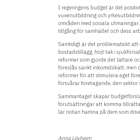
I regeringens budget är det positi
vuxenutbildning och yrkesutbildning.
områden med sociala utmaningar. U
tillgång för samhället och dess arb
Samtidigt är det problematiskt att
bostadstillägg, höjt tak i sjukfö
reformer som gjorde det lättare och
föreslås sänkt inkomstskatt, men d
reformer för att stimulera eget fö
försvårar företagande, den sektor s
Sammantaget skapar budgetförslage
förutsättningar att komma tillrätta
lär notan hamna på dem som drive
Anna Lövheim