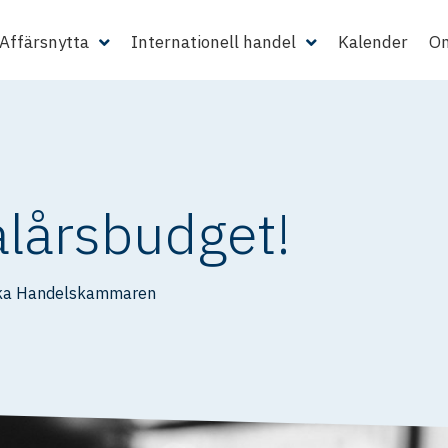
Affärsnytta
Internationell handel
Kalender
Om
valårsbudget!
ka Handelskammaren