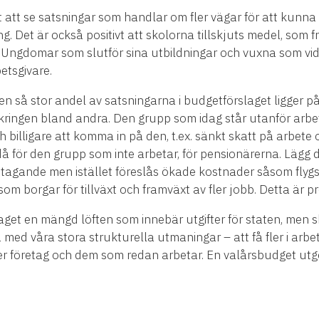
vt att se satsningar som handlar om fler vägar för att kunn
 Det är också positivt att skolorna tillskjuts medel, som fra
ngdomar som slutför sina utbildningar och vuxna som vida
etsgivare.
 en så stor andel av satsningarna i budgetförslaget ligger p
rsäkringen bland andra. Den grupp som idag står utanför ar
 billigare att komma in på den, t.ex. sänkt skatt på arbete 
å för den grupp som inte arbetar, för pensionärerna. Lägg dä
retagande men istället föreslås ökade kostnader såsom flyg
om borgar för tillväxt och framväxt av fler jobb. Detta är p
t en mängd löften som innebär utgifter för staten, men sk
 med våra stora strukturella utmaningar – att få fler i arbet
r företag och dem som redan arbetar. En valårsbudget utgö