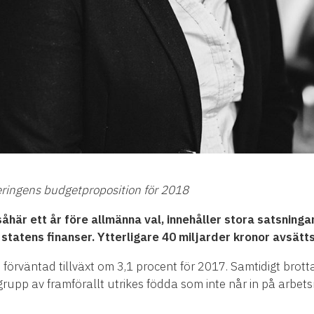
ringens budgetproposition för 2018
 såhär ett år före allmänna val, innehåller stora satsni
statens finanser. Ytterligare 40 miljarder kronor avsätts
förväntad tillväxt om 3,1 procent för 2017. Samtidigt brot
 grupp av framförallt utrikes födda som inte når in på ar