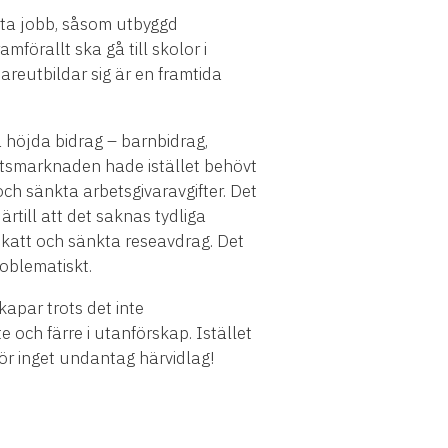
a ta jobb, såsom utbyggd
mförallt ska gå till skolor i
reutbildar sig är en framtida
å höjda bidrag – barnbidrag,
betsmarknaden hade istället behövt
och sänkta arbetsgivaravgifter. Det
rtill att det saknas tydliga
skatt och sänkta reseavdrag. Det
roblematiskt.
apar trots det inte
e och färre i utanförskap. Istället
r inget undantag härvidlag!