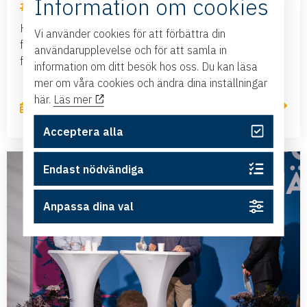
Information om cookies
Nyheter
Hur säkerställer vi att företag i hela Sverige kan
Vi använder cookies för att förbättra din
fortsätta växa och konkurrera internationellt? Den
användarupplevelse och för att samla in
frågan präglade seminariet som Sveriges...
information om ditt besök hos oss. Du kan läsa
mer om våra cookies och ändra dina inställningar
här.
Läs mer
Läs mer
2 juli, 2026
Acceptera alla
Endast nödvändiga
Anpassa dina val