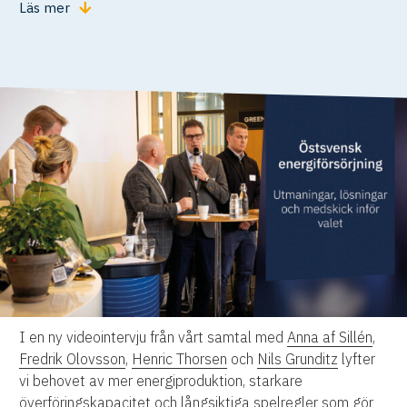
Läs mer
I en ny videointervju från vårt samtal med
Anna af Sillén
,
Fredrik Olovsson
,
Henric Thorsen
och
Nils Grunditz
lyfter
vi behovet av mer energiproduktion, starkare
överföringskapacitet och långsiktiga spelregler som gör