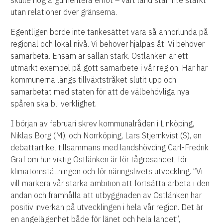
skulle nog argumentera emot – vårt land står inte starkt
utan relationer över gränserna.
Egentligen borde inte tankesättet vara så annorlunda på
regional och lokal nivå. Vi behöver hjälpas åt. Vi behöver
samarbeta. Ensam är sällan stark. Ostlänken är ett
utmärkt exempel på gott samarbete i vår region. Här har
kommunerna längs tillväxtstråket slutit upp och
samarbetat med staten för att de välbehövliga nya
spåren ska bli verklighet.
I början av februari skrev kommunalråden i Linköping,
Niklas Borg (M), och Norrköping, Lars Stjernkvist (S), en
debattartikel tillsammans med landshövding Carl-Fredrik
Graf om hur viktig Ostlänken är för tågresandet, för
klimatomställningen och för näringslivets utveckling. ”Vi
vill markera vår starka ambition att fortsätta arbeta i den
andan och framhålla att utbyggnaden av Ostlänken har
positiv inverkan på utvecklingen i hela vår region. Det är
en angelägenhet både för länet och hela landet”,