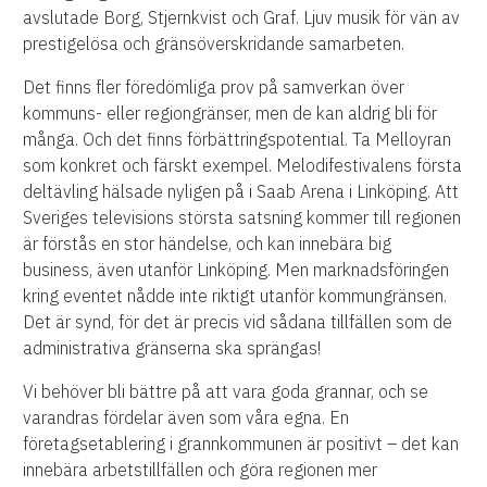
avslutade Borg, Stjernkvist och Graf. Ljuv musik för vän av
prestigelösa och gränsöverskridande samarbeten.
Det finns fler föredömliga prov på samverkan över
kommuns- eller regiongränser, men de kan aldrig bli för
många. Och det finns förbättringspotential. Ta Melloyran
som konkret och färskt exempel. Melodifestivalens första
deltävling hälsade nyligen på i Saab Arena i Linköping. Att
Sveriges televisions största satsning kommer till regionen
är förstås en stor händelse, och kan innebära big
business, även utanför Linköping. Men marknadsföringen
kring eventet nådde inte riktigt utanför kommungränsen.
Det är synd, för det är precis vid sådana tillfällen som de
administrativa gränserna ska sprängas!
Vi behöver bli bättre på att vara goda grannar, och se
varandras fördelar även som våra egna. En
företagsetablering i grannkommunen är positivt – det kan
innebära arbetstillfällen och göra regionen mer