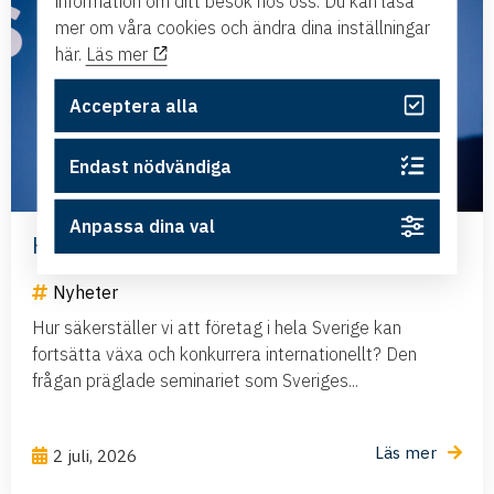
information om ditt besök hos oss. Du kan läsa
mer om våra cookies och ändra dina inställningar
här.
Läs mer
Acceptera alla
Endast nödvändiga
Anpassa dina val
Har Sverige råd att negligera flyget?
Nyheter
Hur säkerställer vi att företag i hela Sverige kan
fortsätta växa och konkurrera internationellt? Den
frågan präglade seminariet som Sveriges...
Läs mer
2 juli, 2026