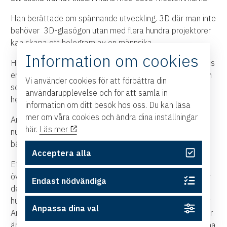
Han berättade om spännande utveckling. 3D där man inte
behöver 3D-glasögon utan med flera hundra projektorer
kan skapa ett hologram av en männsika.
Information om cookies
Han talade också om kognitiva kompanjoner , exempelvis
en sådan som kan passa huset när du inte är hemma och
Vi använder cookies för att förbättra din
som kan hjälpa dig att fixa det som behöver fixas i
användarupplevelse och för att samla in
hemmet.
information om ditt besök hos oss. Du kan läsa
mer om våra cookies och ändra dina inställningar
Andra projekt som nämndes och som det forskas på just
här.
Läs mer
nu är möjligheten att leverera paket med drönare eller
bättre flygledningssystem med hjälp av AI.
Acceptera alla
Ett exempel på när artificiell intelligens redan idag kan
överträffa människors förmåga finns inom sjukvården när
Endast nödvändiga
det kommer till cancerdiagnoser. AI kan känna igen
hudcancer bättre än en hudcancerläkare. – men påpekar
Anpassa dina val
Anders Ynnerman – AI kan sen inte förstå VAD hudcancer
är. De kan bara identifiera det hos patienterna efter att ha