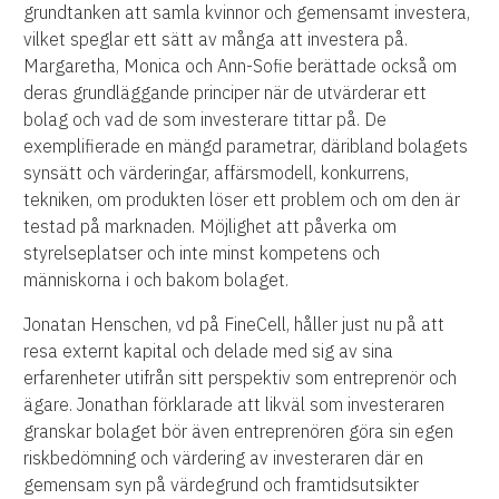
grundtanken att samla kvinnor och gemensamt investera,
vilket speglar ett sätt av många att investera på.
Margaretha, Monica och Ann-Sofie berättade också om
deras grundläggande principer när de utvärderar ett
bolag och vad de som investerare tittar på. De
exemplifierade en mängd parametrar, däribland bolagets
synsätt och värderingar, affärsmodell, konkurrens,
tekniken, om produkten löser ett problem och om den är
testad på marknaden. Möjlighet att påverka om
styrelseplatser och inte minst kompetens och
människorna i och bakom bolaget.
Jonatan Henschen, vd på FineCell, håller just nu på att
resa externt kapital och delade med sig av sina
erfarenheter utifrån sitt perspektiv som entreprenör och
ägare. Jonathan förklarade att likväl som investeraren
granskar bolaget bör även entreprenören göra sin egen
riskbedömning och värdering av investeraren där en
gemensam syn på värdegrund och framtidsutsikter