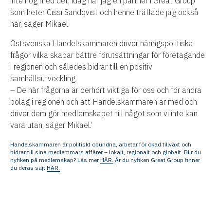
inte nog med det, idag har jag en partner i Great Group
som heter Cissi Sandqvist och henne träffade jag också
här, säger Mikael.
Östsvenska Handelskammaren driver näringspolitiska
frågor vilka skapar bättre förutsättningar för företagande
i regionen och således bidrar till en positiv
samhällsutveckling.
– De här frågorna är oerhört viktiga för oss och för andra
bolag i regionen och att Handelskammaren är med och
driver dem gör medlemskapet till något som vi inte kan
vara utan, säger Mikael.’
Handelskammaren är politiskt obundna, arbetar för ökad tillväxt och
bidrar till sina medlemmars affärer – lokalt, regionalt och globalt. Blir du
nyfiken på medlemskap? Läs mer
HÄR.
Är du nyfiken Great Group finner
du deras sajt
HÄR.