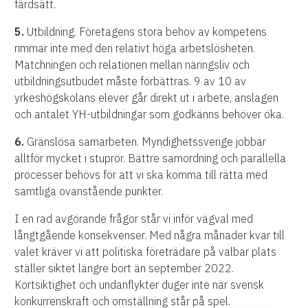
färdsätt.
5.
Utbildning. Företagens stora behov av kompetens
rimmar inte med den relativt höga arbetslösheten.
Matchningen och relationen mellan näringsliv och
utbildningsutbudet måste förbättras. 9 av 10 av
yrkeshögskolans elever går direkt ut i arbete, anslagen
och antalet YH-utbildningar som godkänns behöver öka.
6.
Gränslösa samarbeten. Myndighetssverige jobbar
alltför mycket i stuprör. Bättre samordning och parallella
processer behövs för att vi ska komma till rätta med
samtliga ovanstående punkter.
I en rad avgörande frågor står vi inför vägval med
långtgående konsekvenser. Med några månader kvar till
valet kräver vi att politiska företrädare på valbar plats
ställer siktet längre bort än september 2022.
Kortsiktighet och undanflykter duger inte när svensk
konkurrenskraft och omställning står på spel.