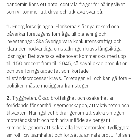
pandemin finns ett antal centrala frågor för näringslivet
som vi kommer att driva och utkräva svar på:
1.
Energiförsörjningen. Elpriserna slår nya rekord och
påverkar företagens förmåga till planering och
investeringar. Ska Sverige vara konkurrenskraftigt och
klara den nödvändiga omställningen krävs långsiktiga
lösningar. Det svenska elbehovet kommer öka med upp
till 150 procent fram till 2045, så såväl ökad produktion
och överföringskapacitet som kortade
tillståndsprocesser krävs. Företagen vill och kan gå före –
politiken måste möjliggöra framstegen.
2.
Tryggheten. Ökad brottslighet och osäkerhet är
förödande för samhällsgemenskapen, attraktiviteten och
tillväxten. Näringslivet bidrar genom att säkra sin egen
motståndskraft och förhindra inflöde av pengar till
kriminella genom att säkra alla leverantörsled, tydliggöra
sin roll i civilsamhället och fortsätta anmäla brott. Polisen