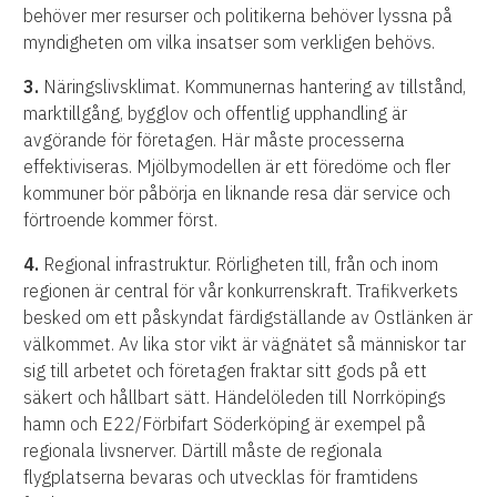
behöver mer resurser och politikerna behöver lyssna på
myndigheten om vilka insatser som verkligen behövs.
3.
Näringslivsklimat. Kommunernas hantering av tillstånd,
marktillgång, bygglov och offentlig upphandling är
avgörande för företagen. Här måste processerna
effektiviseras. Mjölbymodellen är ett föredöme och fler
kommuner bör påbörja en liknande resa där service och
förtroende kommer först.
4.
Regional infrastruktur. Rörligheten till, från och inom
regionen är central för vår konkurrenskraft. Trafikverkets
besked om ett påskyndat färdigställande av Ostlänken är
välkommet. Av lika stor vikt är vägnätet så människor tar
sig till arbetet och företagen fraktar sitt gods på ett
säkert och hållbart sätt. Händelöleden till Norrköpings
hamn och E22/Förbifart Söderköping är exempel på
regionala livsnerver. Därtill måste de regionala
flygplatserna bevaras och utvecklas för framtidens