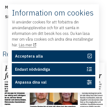
Maria Björk Hummelgren, näringspolitisk chef
Information om cookies
Simon Helmér, vd
Vi använder cookies för att förbättra din
användarupplevelse och för att samla in
information om ditt besök hos oss. Du kan läsa
mer om våra cookies och ändra dina inställningar
här.
Läs mer
Relaterade #Debatt
Acceptera alla
Endast nödvändiga
Anpassa dina val