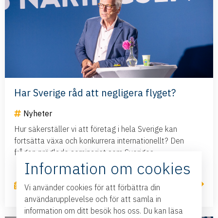
Har Sverige råd att negligera flyget?
Nyheter
Hur säkerställer vi att företag i hela Sverige kan
fortsätta växa och konkurrera internationellt? Den
frågan präglade seminariet som Sveriges...
Information om cookies
Läs mer
2 juli, 2026
Vi använder cookies för att förbättra din
användarupplevelse och för att samla in
information om ditt besök hos oss. Du kan läsa