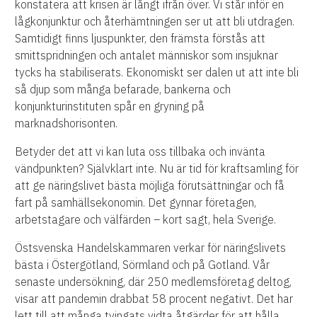
konstatera att krisen är långt ifrån över. Vi står inför en
lågkonjunktur och återhämtningen ser ut att bli utdragen.
Samtidigt finns ljuspunkter, den främsta förstås att
smittspridningen och antalet människor som insjuknar
tycks ha stabiliserats. Ekonomiskt ser dalen ut att inte bli
så djup som många befarade, bankerna och
konjunkturinstituten spår en gryning på
marknadshorisonten.
Betyder det att vi kan luta oss tillbaka och invänta
vändpunkten? Självklart inte. Nu är tid för kraftsamling för
att ge näringslivet bästa möjliga förutsättningar och få
fart på samhällsekonomin. Det gynnar företagen,
arbetstagare och välfärden – kort sagt, hela Sverige.
Östsvenska Handelskammaren verkar för näringslivets
bästa i Östergötland, Sörmland och på Gotland. Vår
senaste undersökning, där 250 medlemsföretag deltog,
visar att pandemin drabbat 58 procent negativt. Det har
lett till att många tvingats vidta åtgärder för att hålla