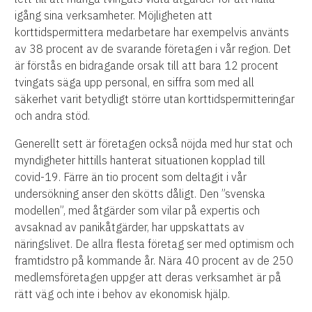
igång sina verksamheter. Möjligheten att
korttidspermittera medarbetare har exempelvis använts
av 38 procent av de svarande företagen i vår region. Det
är förstås en bidragande orsak till att bara 12 procent
tvingats säga upp personal, en siffra som med all
säkerhet varit betydligt större utan korttidspermitteringar
och andra stöd.
Generellt sett är företagen också nöjda med hur stat och
myndigheter hittills hanterat situationen kopplad till
covid-19. Färre än tio procent som deltagit i vår
undersökning anser den skötts dåligt. Den ”svenska
modellen”, med åtgärder som vilar på expertis och
avsaknad av panikåtgärder, har uppskattats av
näringslivet. De allra flesta företag ser med optimism och
framtidstro på kommande år. Nära 40 procent av de 250
medlemsföretagen uppger att deras verksamhet är på
rätt väg och inte i behov av ekonomisk hjälp.