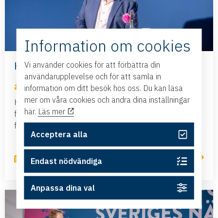
Information om cookies
Har Sverige råd att negligera flyget?
Vi använder cookies för att förbättra din
användarupplevelse och för att samla in
Nyheter
information om ditt besök hos oss. Du kan läsa
mer om våra cookies och ändra dina inställningar
Hur säkerställer vi att företag i hela Sverige kan
här.
Läs mer
fortsätta växa och konkurrera internationellt? Den
frågan präglade seminariet som Sveriges...
Acceptera alla
Läs mer
2 juli, 2026
Endast nödvändiga
Anpassa dina val