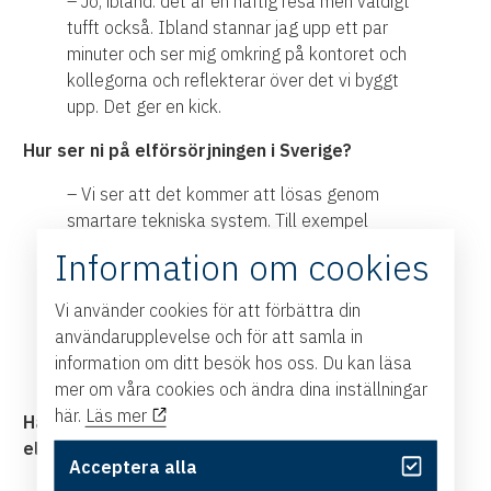
– Jo, ibland. det är en häftig resa men väldigt
tufft också. Ibland stannar jag upp ett par
minuter och ser mig omkring på kontoret och
kollegorna och reflekterar över det vi byggt
upp. Det ger en kick.
Hur ser ni på elförsörjningen i Sverige?
– Vi ser att det kommer att lösas genom
smartare tekniska system. Till exempel
system som gör att man laddar på natten när
Information om cookies
det finns mer el tillgänglig och liknande.
Smartare teknik som bygger bort effektbristen
Vi använder cookies för att förbättra din
i städerna. Energilagring i batterier från
användarupplevelse och för att samla in
solenergi kommer också att lösa mycket av
information om ditt besök hos oss. Du kan läsa
effektbristen fram över.
mer om våra cookies och ändra dina inställningar
här.
Läs mer
Har du några åsikter om statens inblandning i
elbilsutvecklingen?
Acceptera alla