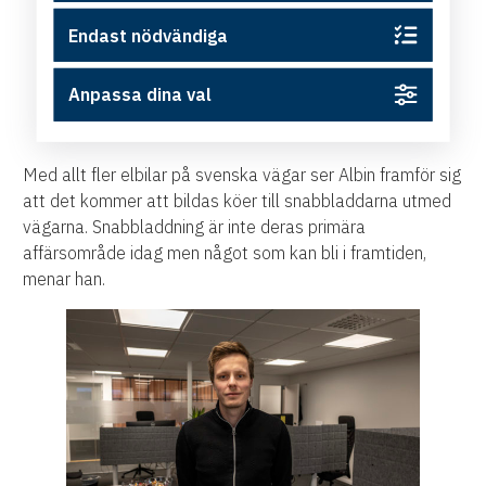
– Jag tycker att de statliga bidrag är väldigt
bra som de är men de skulle kunna förenklas.
Endast nödvändiga
Bostadsrättsföreningar och företag får ju
femtio procent idag och det är gynnsamt. Men
Anpassa dina val
ansökningsprocessen kunde helt klart
förenklas.
Med allt fler elbilar på svenska vägar ser Albin framför sig
att det kommer att bildas köer till snabbladdarna utmed
vägarna. Snabbladdning är inte deras primära
affärsområde idag men något som kan bli i framtiden,
menar han.