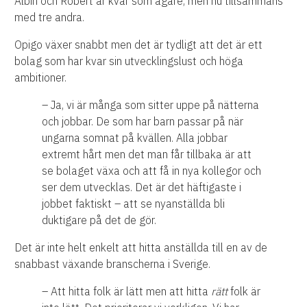
Albin och Robert är kvar som ägare, men nu tillsammans
med tre andra.
Opigo växer snabbt men det är tydligt att det är ett
bolag som har kvar sin utvecklingslust och höga
ambitioner.
– Ja, vi är många som sitter uppe på nätterna
och jobbar. De som har barn passar på när
ungarna somnat på kvällen. Alla jobbar
extremt hårt men det man får tillbaka är att
se bolaget växa och att få in nya kollegor och
ser dem utvecklas. Det är det häftigaste i
jobbet faktiskt – att se nyanställda bli
duktigare på det de gör.
Det är inte helt enkelt att hitta anställda till en av de
snabbast växande branscherna i Sverige.
– Att hitta folk är lätt men att hitta
rätt
folk är