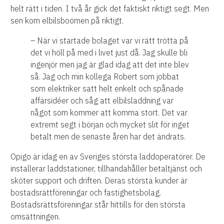
helt rätt i tiden. I två år gick det faktiskt riktigt segt. Men
sen kom elbilsboomen på riktigt.
– När vi startade bolaget var vi rätt trötta på
det vi höll på med i livet just då. Jag skulle bli
ingenjör men jag är glad idag att det inte blev
så. Jag och min kollega Robert som jobbat
som elektriker satt helt enkelt och spånade
affärsidéer och såg att elbilsladdning var
något som kommer att komma stort. Det var
extremt segt i början och mycket slit för inget
betalt men de senaste åren har det ändrats.
Opigo är idag en av Sveriges största laddoperatörer. De
installerar laddstationer, tillhandahåller betaltjänst och
sköter support och driften. Deras största kunder är
bostadsrättföreningar och fastighetsbolag.
Bostadsrättsföreningar står hittills för den största
omsättningen.