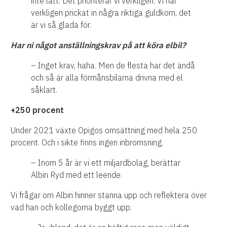
inte lätt. Det prioriterar vi verkligen. Vi har
verkligen prickat in några riktiga guldkorn, det
är vi så glada för.
Har ni något anställningskrav på att köra elbil?
– Inget krav, haha. Men de flesta har det ändå
och så är alla förmånsbilarna drivna med el
såklart.
+250 procent
Under 2021 växte Opigos omsättning med hela 250
procent. Och i sikte finns ingen inbromsning.
– Inom 5 år är vi ett miljardbolag, berättar
Albin Ryd med ett leende.
Vi frågar om Albin hinner stanna upp och reflektera över
vad han och kollegorna byggt upp.