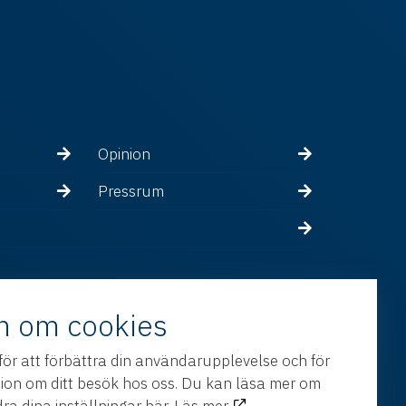
Opinion
Pressrum
n om cookies
för att förbättra din användarupplevelse och för
tion om ditt besök hos oss. Du kan läsa mer om