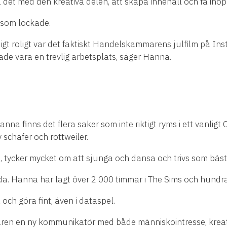
ra det med den kreativa delen, att skapa innehåll och få iho
n som lockade.
digt roligt var det faktiskt Handelskammarens julfilm på I
ade vara en trevlig arbetsplats, säger Hanna.
anna finns det flera saker som inte riktigt ryms i ett vanlig
schäfer och rottweiler.
 tycker mycket om att sjunga och dansa och trivs som bäst 
sida. Hanna har lagt över 2 000 timmar i The Sims och hundr
och göra fint, även i dataspel.
n en ny kommunikatör med både människointresse, kreativit