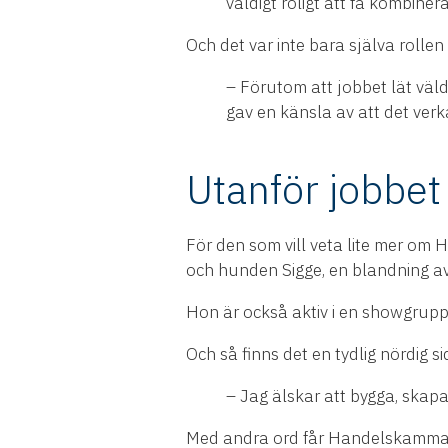
väldigt roligt att få kombine
Och det var inte bara själva rolle
– Förutom att jobbet lät väl
gav en känsla av att det verk
Utanför jobbet
För den som vill veta lite mer om H
och hunden Sigge, en blandning av 
Hon är också aktiv i en showgrupp,
Och så finns det en tydlig nördig 
– Jag älskar att bygga, skapa 
Med andra ord får Handelskammare