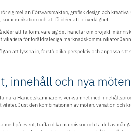
r sig mellan Försvarsmakten, grafisk design och kreativa
, kommunikation och att få idéer att bli verklighet.
få idéer att ta form, vare sig det handlar om projekt, männi
 vikariera för föräldralediga marknadskommunikatör Jenni
mågan att lyssna in, förstå olika perspektiv och anpassa sit
t, innehåll och nya möten
a nära Handelskammarens verksamhet med innehållsprodu
viteter. Just den kombinationen av möten, variation och kr
ara med på event, träffa olika människor och ta del av mång