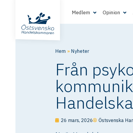
Medlem
Opinion
Hem
»
Nyheter
Från psyko
kommunika
Handelsk
26 mars, 2026
Östsvenska Ha