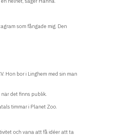
p en helhet, säger Hanna.
nstagram som fångade mig. Den
t CV. Hon bor i Linghem med sin man
när det finns publik.
atals timmar i Planet Zoo.
et och vana att få idéer att ta