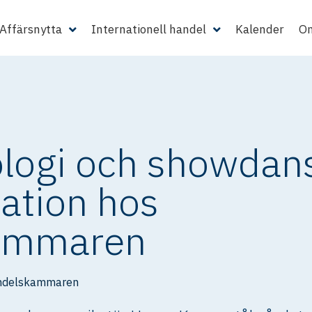
Affärsnytta
Internationell handel
Kalender
Om
logi och showdans 
tion hos
ammaren
ndelskammaren