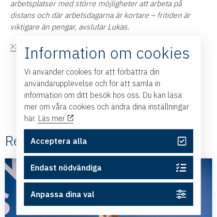
arbetsplatser med större möjligheter att arbeta på
distans och där arbetsdagarna är kortare – fritiden är
viktigare än pengar, avslutar Lukas.
>> Ladda ner rapporten här.
Information om cookies
Vi använder cookies för att förbättra din
användarupplevelse och för att samla in
information om ditt besök hos oss. Du kan läsa
mer om våra cookies och ändra dina inställningar
här.
Läs mer
Relaterade #Nyheter
Acceptera alla
Endast nödvändiga
Anpassa dina val