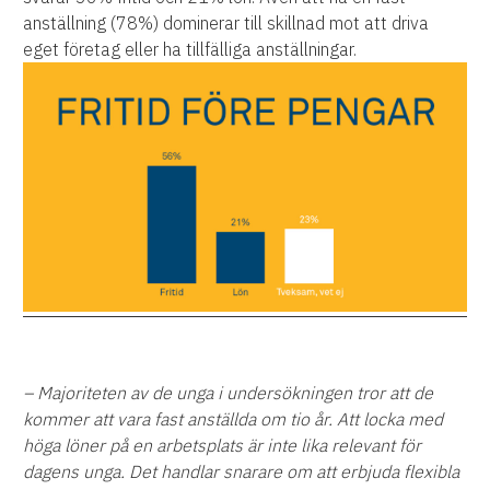
anställning (78%) dominerar till skillnad mot att driva
eget företag eller ha tillfälliga anställningar.
– Majoriteten av de unga i undersökningen tror att de
kommer att vara fast anställda om tio år. Att locka med
höga löner på en arbetsplats är inte lika relevant för
dagens unga. Det handlar snarare om att erbjuda flexibla