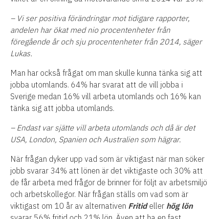
– Vi ser positiva förändringar mot tidigare rapporter,
andelen har ökat med nio procentenheter från
föregående år och sju procentenheter från 2014, säger
Lukas.
Man har också frågat om man skulle kunna tänka sig att
jobba utomlands. 64% har svarat att de vill jobba i
Sverige medan 16% vill arbeta utomlands och 16% kan
tänka sig att jobba utomlands.
– Endast var sjätte vill arbeta utomlands och då är det
USA, London, Spanien och Australien som hägrar.
När frågan dyker upp vad som är viktigast när man söker
jobb svarar 34% att lönen är det viktigaste och 30% att
de får arbeta med frågor de brinner för följt av arbetsmiljö
och arbetskollegor. När frågan ställs om vad som är
viktigast om 10 år av alternativen
Fritid
eller
hög lön
svarar 56% fritid och 21% lön. Även att ha en fast