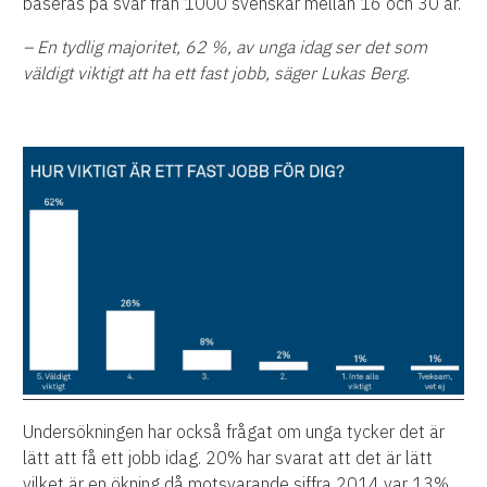
baseras på svar från 1000 svenskar mellan 16 och 30 år.
– En tydlig majoritet, 62 %, av unga idag ser det som
väldigt viktigt att ha ett fast jobb, säger Lukas Berg.
Undersökningen har också frågat om unga tycker det är
lätt att få ett jobb idag. 20% har svarat att det är lätt
vilket är en ökning då motsvarande siffra 2014 var 13%.