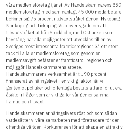
våra medlemsföretag tjänst. Av Handelskammarens 850
medlemsföretag, med sammanlagt 45 000 medarbetare,
befinner sig 75 procent i tillväxtstråket genom Nyköping,
Norrköping och Linköping. Vi är övertygade om att
tillväxtstråket ut från Stockholm, med Ostlänken som
hävstång, har alla möjligheter att utvecklas till en av
Sveriges mest intressanta framtidsregioner. Så ett stort
tack till alla er medlemsföretag som genom er
medlemsavgift befäster er framtidstro i regionen och
möjliggör Handelskammarens arbete.
Handelskammarens verksamhet är till 90 procent
finansierat av näringslivet– en viktig faktor när vi
gentemot politiker och offentliga beslutsfattare för ut era
åsikter i frågor som är viktiga för vår gemensamma
framtid och tillväxt.
Handelskammaren är näringslivets röst och som sådan
värdesätter vi våra samarbeten med företrädare för den
offentliga världen. Konkurrensen för att skapa en attraktiv