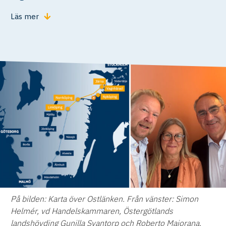
Läs mer
På bilden: Karta över Ostlänken. Från vänster: Simon
Helmér, vd Handelskammaren, Östergötlands
landshövding Gunilla Svantorp och Roberto Maiorana,