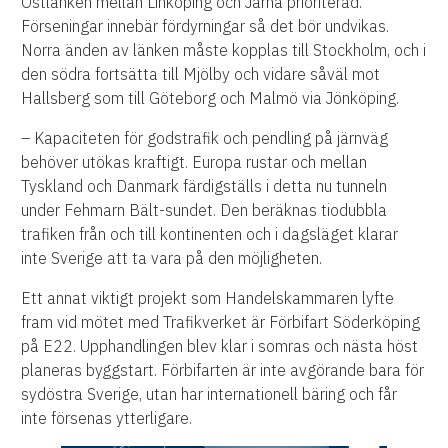
Ostlänken mellan Linköping och Järna prioriterad.
Förseningar innebär fördyrningar så det bör undvikas.
Norra änden av länken måste kopplas till Stockholm, och i
den södra fortsätta till Mjölby och vidare såväl mot
Hallsberg som till Göteborg och Malmö via Jönköping.
– Kapaciteten för godstrafik och pendling på järnväg
behöver utökas kraftigt. Europa rustar och mellan
Tyskland och Danmark färdigställs i detta nu tunneln
under Fehmarn Bält-sundet. Den beräknas tiodubbla
trafiken från och till kontinenten och i dagsläget klarar
inte Sverige att ta vara på den möjligheten.
Ett annat viktigt projekt som Handelskammaren lyfte
fram vid mötet med Trafikverket är Förbifart Söderköping
på E22. Upphandlingen blev klar i somras och nästa höst
planeras byggstart. Förbifarten är inte avgörande bara för
sydöstra Sverige, utan har internationell bäring och får
inte försenas ytterligare.