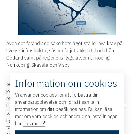
Även det förändrade säkerhetsläget ställer nya krav på
svensk infrastruktur, såsom färjetrafiken till och från
Gotland samt på regionens flygplatser i Linköping,
Norrköping, Skavsta och Visby.
– Ett sammanhållet och pålitligt transportsystem är A
Information om cookies
och O för att företag ska kunna verka och växa, skapa
jobb och välstånd i Sverige. Alla transportslag behövs i
Vi använder cookies för att förbättra din
ett sådant system. Även om Trafikverket inte har
användarupplevelse och för att samla in
huvudansvaret är det nödvändigt att även flyg och sjöfart
information om ditt besök hos oss. Du kan läsa
tas med i planerna, liksom kompetensförsörjningen kring
mer om våra cookies och ändra dina inställningar
nybyggnation och driften framåt. Nu ser vi fram emot
här.
Läs mer
fortsatt konstruktiv dialog och kommande Nationell plan