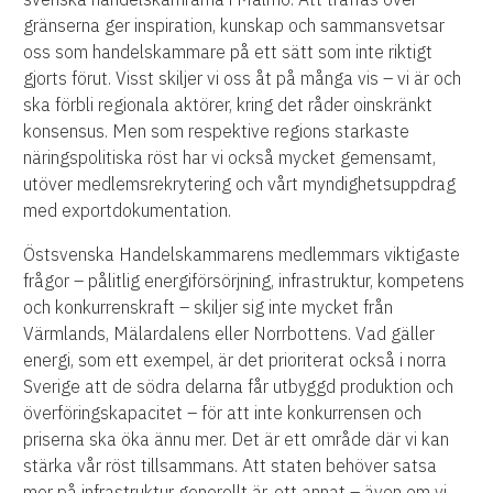
gränserna ger inspiration, kunskap och sammansvetsar
oss som handelskammare på ett sätt som inte riktigt
gjorts förut. Visst skiljer vi oss åt på många vis – vi är och
ska förbli regionala aktörer, kring det råder oinskränkt
konsensus. Men som respektive regions starkaste
näringspolitiska röst har vi också mycket gemensamt,
utöver medlemsrekrytering och vårt myndighetsuppdrag
med exportdokumentation.
Östsvenska Handelskammarens medlemmars viktigaste
frågor – pålitlig energiförsörjning, infrastruktur, kompetens
och konkurrenskraft – skiljer sig inte mycket från
Värmlands, Mälardalens eller Norrbottens. Vad gäller
energi, som ett exempel, är det prioriterat också i norra
Sverige att de södra delarna får utbyggd produktion och
överföringskapacitet – för att inte konkurrensen och
priserna ska öka ännu mer. Det är ett område där vi kan
stärka vår röst tillsammans. Att staten behöver satsa
mer på infrastruktur generellt är, ett annat – även om vi