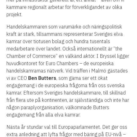
kammare regionalt arbetar för förverkligandet av olika
projekt.
Handelskammaren som varumärke och näringspolitisk
kraft är stark, tillsammans representerar Sveriges elva
kamrar över tiotusen bolag och hundra tusentals
medarbetare över landet. Också internationellt är ”the
Chamber of Commerce” en välkänd aktör. I Bryssel ligger
huvudkontoret för Euro Chambers – de europeiska
handelskamrarnas nätverk. Vid träffen i Malmö gästades
vi av CEO
Ben Butters
, som gärna ser ett ökat
engagemang i de europeiska frågorna från oss svenska
kamrar. Eftersom Sveriges handelskammare, till skillnad
från flera ute på kontinenten, är självständiga och inte har
någon paraplyorganisation, välkomnade Butters
engagemang från alla elva kamrar.
Nästa år stundar val till Europaparlamentet. Det ger oss
extra anledning att lyfta frågor med bäring på EU-nivå –