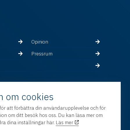
Opinion
Pressrum
n om cookies
för att förbättra din användarupplevelse och för
tion om ditt besök hos oss. Du kan läsa mer om
ra dina inställningar här.
Läs mer