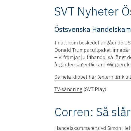
SVT Nyheter Ö
Östsvenska Handelskamma
I natt kom beskedet angående USA
Donald Trumps tullpaket, innebär t
– Vi främjar ju frihandel så långt 
åtgärder, säger Rickard Widgren,
Se hela klippet här (extern länk til
TV-sändning
(SVT Play)
Corren: Så slå
Handelskammarens vd Simon Helmé