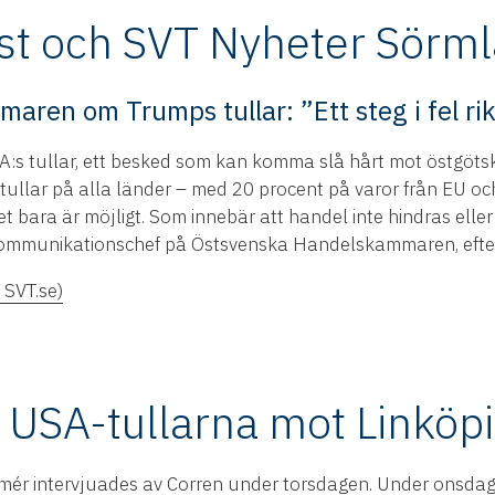
st och SVT Nyheter Sörml
ren om Trumps tullar: ”Ett steg i fel ri
:s tullar, ett besked som kan komma slå hårt mot östgötsk
ullar på alla länder – med 20 procent på varor från EU och 
det bara är möjligt. Som innebär att handel inte hindras eller
 kommunikationschef på Östsvenska Handelskammaren, efte
l SVT.se)
r USA-tullarna mot Linköp
r intervjuades av Corren under torsdagen. Under onsdag