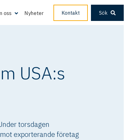
 oss
Nyheter
Kontakt
Sök
om USA:s
 Under torsdagen
r mot exporterande företag