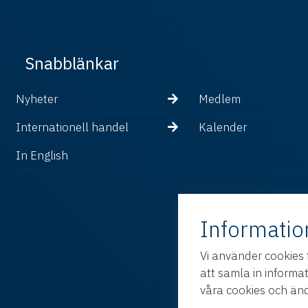
Snabblänkar
Nyheter
Medlem
Internationell handel
Kalender
In English
Informatio
Vi använder cookies 
att samla in informa
våra cookies och änd