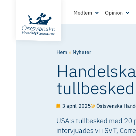
Medlem
Opinion
Hem
»
Nyheter
Handelska
tullbesked
3 april, 2025
Östsvenska Han
USA:s tullbesked med 20 p
intervjuades vi i SVT, Cor