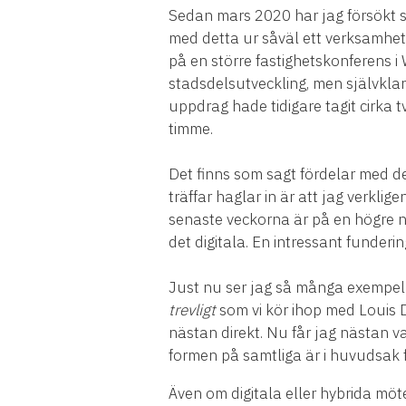
Sedan mars 2020 har jag försökt se
med detta ur såväl ett verksamhet
på en större fastighetskonferens i
stadsdelsutveckling, men självklart
uppdrag hade tidigare tagit cirka
timme.
Det finns som sagt fördelar med det
träffar haglar in är att jag verkli
senaste veckorna är på en högre ni
det digitala. En intressant funder
Just nu ser jag så många exempel 
trevligt
som vi kör ihop med Louis D
nästan direkt. Nu får jag nästan va
formen på samtliga är i huvudsak f
Även om digitala eller hybrida möte