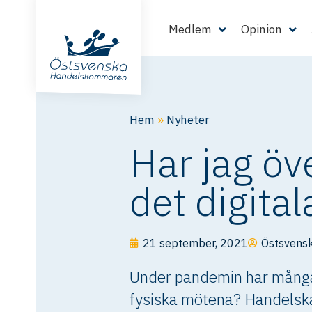
Medlem
Opinion
Hem
»
Nyheter
Har jag öv
det digital
21 september, 2021
Östsvens
Under pandemin har många h
fysiska mötena? Handelska