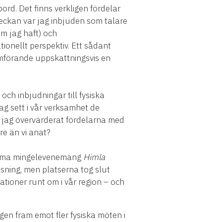
ord. Det finns verkligen fördelar
eckan var jag inbjuden som talare
om jag haft) och
tionellt perspektiv. Ett sådant
omförande uppskattningsvis en
och inbjudningar till fysiska
jag sett i vår verksamhet de
om jag övervärderat fördelarna med
re än vi anat?
rkomma mingelevenemang
Himla
ssning, men platserna tog slut
ationer runt om i vår region – och
igen fram emot fler fysiska möten i