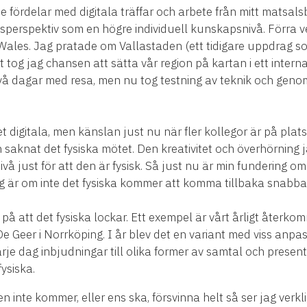
 fördelar med digitala träffar och arbete från mitt matsalsb
sperspektiv som en högre individuell kunskapsnivå. Förra v
 Wales. Jag pratade om Vallastaden (ett tidigare uppdrag s
 tog jag chansen att sätta vår region på kartan i ett interna
 två dagar med resa, men nu tog testning av teknik och gen
 digitala, men känslan just nu när fler kollegor är på plats 
gen saknat det fysiska mötet. Den kreativitet och överhörning 
vå just för att den är fysisk. Så just nu är min fundering 
ing är om inte det fysiska kommer att komma tillbaka snabba
på att det fysiska lockar. Ett exempel är vårt årligt åte
e Geer i Norrköping. I år blev det en variant med viss anpa
rje dag inbjudningar till olika former av samtal och present
ysiska.
n inte kommer, eller ens ska, försvinna helt så ser jag verkl