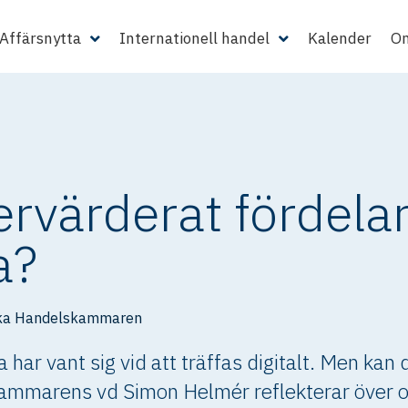
Affärsnytta
Internationell handel
Kalender
Om
ervärderat fördel
a?
ka Handelskammaren
ar vant sig vid att träffas digitalt. Men kan 
mmarens vd Simon Helmér reflekterar över om