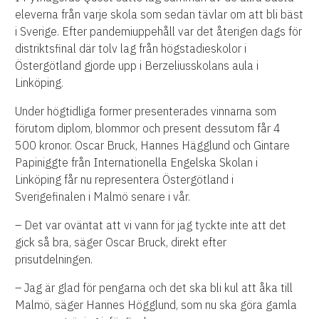
eleverna från varje skola som sedan tävlar om att bli bäst
i Sverige. Efter pandemiuppehåll var det återigen dags för
distriktsfinal där tolv lag från högstadieskolor i
Östergötland gjorde upp i Berzeliusskolans aula i
Linköping.
Under högtidliga former presenterades vinnarna som
förutom diplom, blommor och present dessutom får 4
500 kronor. Oscar Bruck, Hannes Hägglund och Gintare
Papiniggte från Internationella Engelska Skolan i
Linköping får nu representera Östergötland i
Sverigefinalen i Malmö senare i vår.
– Det var oväntat att vi vann för jag tyckte inte att det
gick så bra, säger Oscar Bruck, direkt efter
prisutdelningen.
– Jag är glad för pengarna och det ska bli kul att åka till
Malmö, säger Hannes Högglund, som nu ska göra gamla