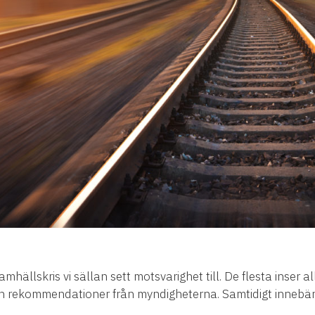
llskris vi sällan sett motsvarighet till. De flesta inser al
 och rekommendationer från myndigheterna. Samtidigt innebä