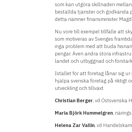
som kan utgöra skillnaden mellan
beställda tjänster och godkända pr
detta nämner finansminister Magda
Nu vore till exempel tillfälle att
som motiveras av Sveriges framtida,
inga problem med att buda hisnan
pengar. Även andra stora infrastru
landet och utbyggnad och förstärkn
Istället för att företag lånar sig u
hjälpa svenska företag på riktigt 
utveckling och tillväxt.
Christian Berger
, vd Östsvenska
Maria Björk Hummelgren
, näring
Helena Zar Vallin
, vd Handelska