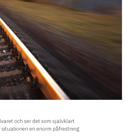
lvaret och ser det som självklart
r situationen en enorm påfrestning