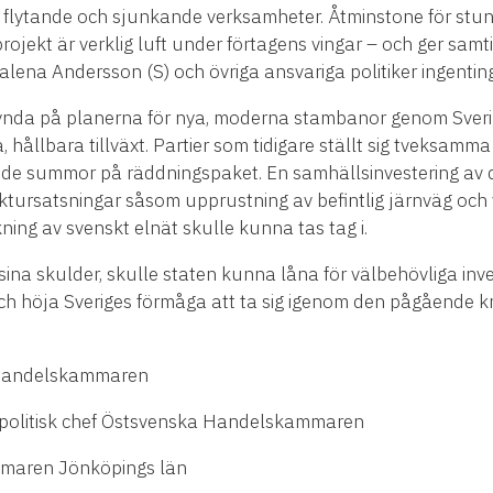
 flytande och sjunkande verksamheter. Åtminstone för stun
ojekt är verklig luft under förtagens vingar – och ger samti
lena Andersson (S) och övriga ansvariga politiker ingenting
 skynda på planerna för nya, moderna stambanor genom Sverig
 hållbara tillväxt. Partier som tidigare ställt sig tveksamma
de summor på räddningspaket. En samhällsinvestering av d
ktursatsningar såsom upprustning av befintlig järnväg och 
ing av svenskt elnät skulle kunna tas tag i.
r sina skulder, skulle staten kunna låna för välbehövliga inve
och höja Sveriges förmåga att ta sig igenom den pågående k
 Handelskammaren
spolitisk chef Östsvenska Handelskammaren
mmaren Jönköpings län