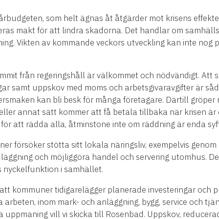
rbudgeten, som helt ägnas åt åtgärder mot krisens effekter
deras makt för att lindra skadorna. Det handlar om samhälls
jning. Vikten av kommande veckors utveckling kan inte nog 
mit från regeringshåll är välkommet och nödvändigt. Att s
ringar samt uppskov med moms och arbetsgivaravgifter är så
ersmaken kan bli besk för många företagare. Därtill gröper
eller annat sätt kommer att få betala tillbaka när krisen är 
för att rädda alla, åtminstone inte om räddning är enda syf
r försöker stötta sitt lokala näringsliv, exempelvis genom a
äggning och möjliggöra handel och servering utomhus. Det
ets nyckelfunktion i samhället.
att kommuner tidigarelägger planerade investeringar och proj
ga arbeten, inom mark- och anläggning, bygg, service och tj
ma uppmaning vill vi skicka till Rosenbad. Uppskov, reducera