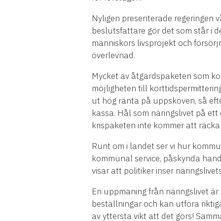
Nyligen presenterade regeringen vå
beslutsfattare gör det som står i 
människors livsprojekt och försör
överlevnad.
Mycket av åtgärdspaketen som kom
möjligheten till korttidspermitte
ut hög ränta på uppskoven, så eft
kassa. Hål som näringslivet på ett 
krispaketen inte kommer att räcka 
Runt om i landet ser vi hur kommune
kommunal service, påskynda handl
visar att politiker inser näringsliv
En uppmaning från näringslivet är 
beställningar och kan utföra rikti
av yttersta vikt att det görs! Sam