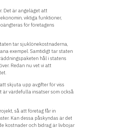
. Det är angeläget att
ekonomin, viktiga funktioner,
poängteras för företagens
taten tar sjuklönekostnaderna,
dana exempel. Samtidigt tar staten
 räddningspaketen hål i statens
över. Redan nu vet vi att
tet.
tt skjuta upp avgifter för viss
 är värdefulla insatser som också
ekt, så att företag får in
änster. Kan dessa påskyndas är det
de kostnader och bidrag är livbojar