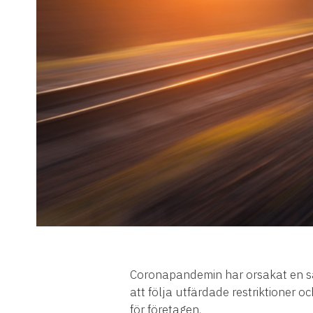
Coronapandemin har orsakat en samhä
att följa utfärdade restriktioner
för företagen.