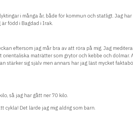
yktingar i många år, både för kommun och statligt. Jag ha
är född i Bagdad i Irak.
veckan eftersom jag mår bra av att röra på mig. Jag mediter
lt orientaliska maträtter som grytor och kebbe och dolmar. 
n stärker sig själv men annars har jag läst mycket faktabö
lo, så jag har gått ner 70 kilo.
 att cykla! Det lärde jag mig aldrig som barn.