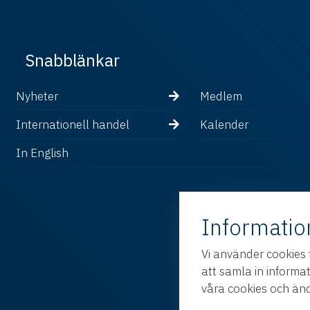
Snabblänkar
Nyheter
Medlem
Internationell handel
Kalender
In English
Informatio
Vi använder cookies 
att samla in informa
våra cookies och änd