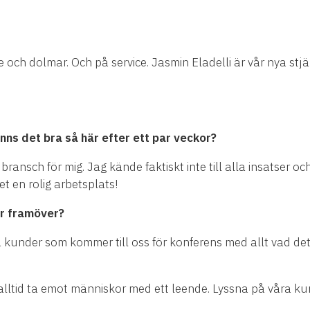
 och dolmar. Och på service. Jasmin Eladelli är vår nya stjä
nns det bra så här efter ett par veckor?
y bransch för mig. Jag kände faktiskt inte till alla insatse
t en rolig arbetsplats!
ter framöver?
under som kommer till oss för konferens med allt vad det i
lltid ta emot människor med ett leende. Lyssna på våra kunde