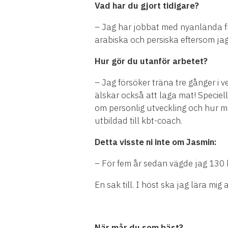
Vad har du gjort tidigare?
– Jag har jobbat med nyanlända fl
arabiska och persiska eftersom jag 
Hur gör du utanför arbetet?
– Jag försöker träna tre gånger i 
älskar också att laga mat! Speciel
om personlig utveckling och hur ma
utbildad till kbt-coach.
Detta visste ni inte om Jasmin:
– För fem år sedan vägde jag 130 ki
En sak till. I höst ska jag lära mig
När mår du som bäst?