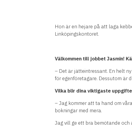
Hon är en hejare på att laga kebbe
Linköpingskontoret.
Välkommen till jobbet Jasmin! Kä
– Det är jätteintressant. En helt n
för egenföretagare. Dessutom är de
Vilka blir dina viktigaste uppgif
– Jag kommer att ta hand om våra k
bokningar med mera.
Jag vill ge ett bra bemötande och a