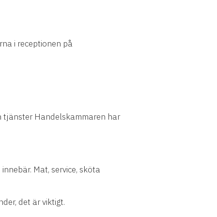
rna i receptionen på
r och tjänster Handelskammaren har
nnebär. Mat, service, sköta
r, det är viktigt.