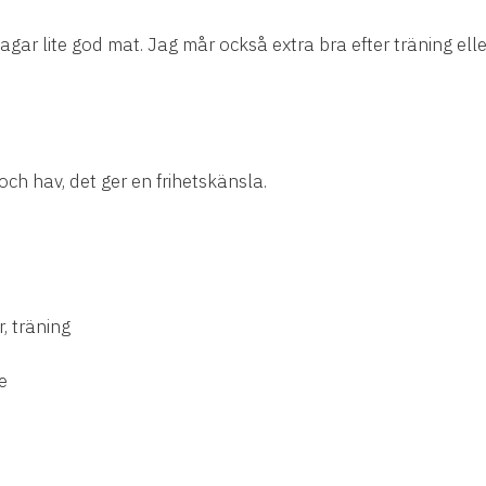
r lite god mat. Jag mår också extra bra efter träning eller 
och hav, det ger en frihetskänsla.
, träning
e