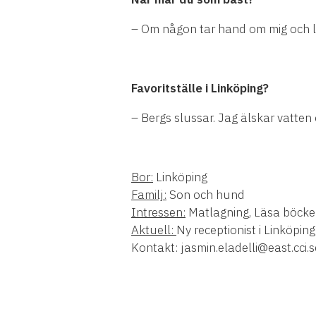
– Om någon tar hand om mig och laga
Favoritställe i Linköping?
– Bergs slussar. Jag älskar vatten 
Bor:
Linköping
Familj:
Son och hund
Intressen:
Matlagning, Läsa böcker
Aktuell:
Ny receptionist i Linköping
Kontakt: jasmin.eladelli@east.cci.s