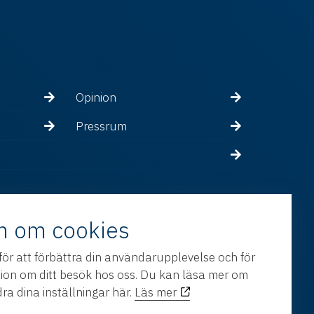
Opinion
Pressrum
n om cookies
för att förbättra din användarupplevelse och för
tion om ditt besök hos oss. Du kan läsa mer om
ra dina inställningar här.
Läs mer