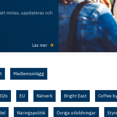
 att mötas, uppdateras och
Läs mer
t
Medlemsinlägg
2026
EU
Nätverk
Bright East
Coffee by
del
Näringspolitik
Övriga utbildningar
Styr