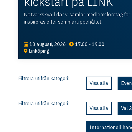
kickstart på LINK
Nätverkskväll där vi samlar medlemsföretag för
inspireras efter sommaruppehållet.
13 augusti, 2026
17.00 - 19.00
Linköping
Filtrera utifrån kategori:
Visa alla
Even
Filtrera utifrån kategori:
Visa alla
Val 
Internationell han