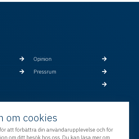
Opinion
Pressrum
n om cookies
för att förbättra din användarupplevelse och för
tion om ditt besök hos oss. Du kan läsa mer om