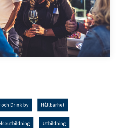
 och Drink by
Hållbarhet
elseutbildning
Utbildning