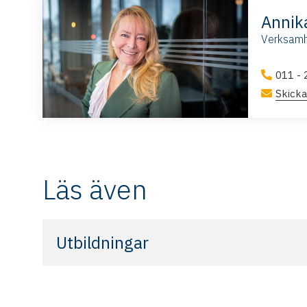
Annik
Verksamh
011 - 
Skicka
Läs även
Utbildningar