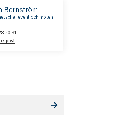
a Bornström
etschef event och möten
28 50 31
 e-post