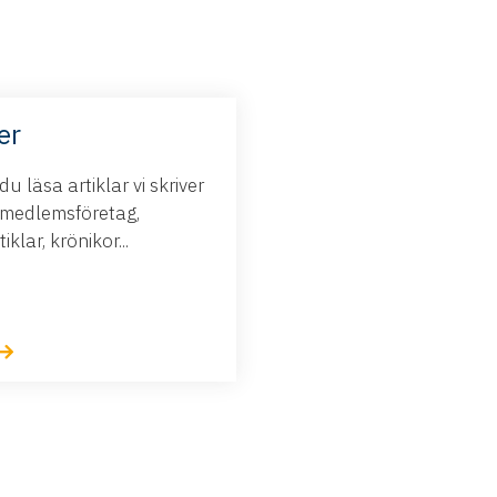
er
u läsa artiklar vi skriver
medlemsföretag,
iklar, krönikor...