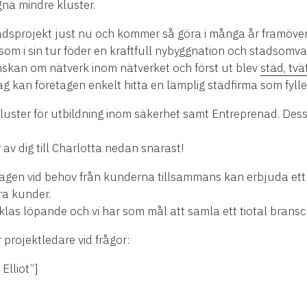
gna mindre kluster.
dsprojekt just nu och kommer så göra i många år framöver. 
om i sin tur föder en kraftfull nybyggnation och stadsomva
skan om nätverk inom nätverket och först ut blev
städ, tvä
g kan företagen enkelt hitta en lämplig städfirma som fyll
uster för utbildning inom säkerhet samt Entreprenad. Des
 av dig till Charlotta nedan snarast!
tagen vid behov från kunderna tillsammans kan erbjuda ett
ora kunder.
las löpande och vi har som mål att samla ett tiotal bransc
projektledare vid frågor:
Elliot”]