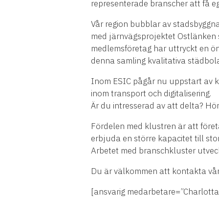
representerade branscher att få e
Vår region bubblar av stadsbyggna
med järnvägsprojektet Ostlänken s
medlemsföretag har uttryckt en ön
denna samling kvalitativa städbola
Inom ESIC pågår nu uppstart av kl
inom transport och digitalisering.
Är du intresserad av att delta? Hör
Fördelen med klustren är att före
erbjuda en större kapacitet till st
Arbetet med branschkluster utveck
Du är välkommen att kontakta vår 
[ansvarig medarbetare=”Charlotta 