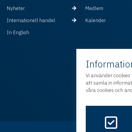
Nyheter
Medlem
Internationell handel
Kalender
In English
Informatio
Vi använder cookies 
att samla in informa
våra cookies och änd