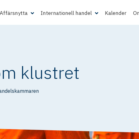
Affärsnytta
Internationell handel
Kalender
Om
om klustret
Handelskammaren