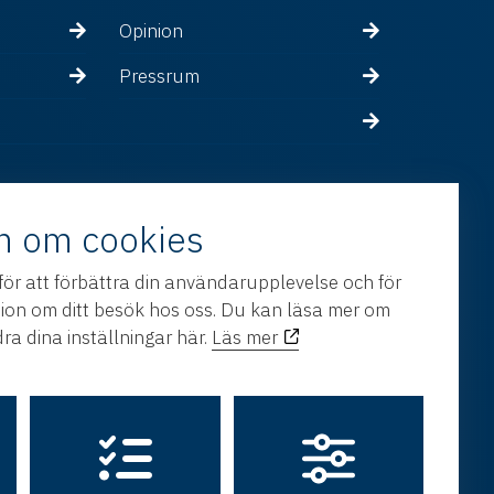
Opinion
Pressrum
n om cookies
för att förbättra din användarupplevelse och för
tion om ditt besök hos oss. Du kan läsa mer om
ra dina inställningar här.
Läs mer